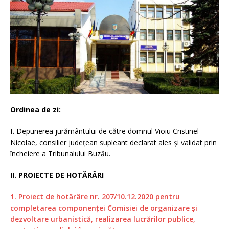
Ordinea de zi:
I.
Depunerea jurământului de către domnul Vioiu Cristinel
Nicolae, consilier județean supleant declarat ales și validat prin
încheiere a Tribunalului Buzău.
II. PROIECTE DE HOTĂRÂRI
1. Proiect de hotărâre nr. 207/10.12.2020 pentru
completarea componenţei Comisiei de organizare şi
dezvoltare urbanistică, realizarea lucrărilor publice,