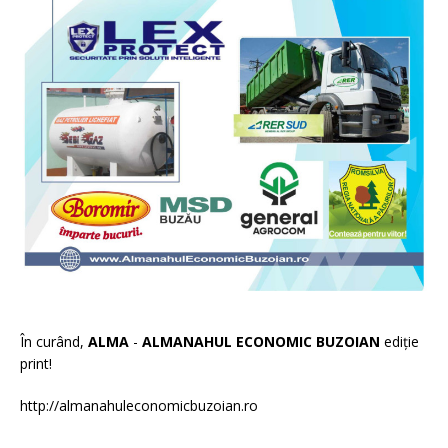
În curând,
ALMA
-
ALMANAHUL ECONOMIC BUZOIAN
ediție
print!
http://almanahuleconomicbuzoian.ro