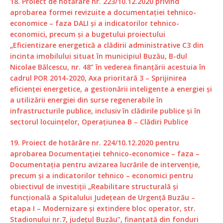
18. Proiect de hotărâre nr. 223/10.12.2020 privind
aprobarea formei revizuite a documentației tehnico-
economice – faza DALI și a indicatorilor tehnico-
economici, precum și a bugetului proiectului
„Eficientizare energetică a clădirii administrative C3 din
incinta imobilului situat în municipiul Buzău, B-dul
Nicolae Bălcescu, nr. 48” în vederea finanțării acestuia în
cadrul POR 2014-2020, Axa prioritară 3 – Sprijinirea
eficienței energetice, a gestionării inteligente a energiei și
a utilizării energiei din surse regenerabile în
infrastructurile publice, inclusiv în clădirile publice și în
sectorul locuințelor, Operațiunea B – Clădiri Publice
19. Proiect de hotărâre nr. 224/10.12.2020 pentru
aprobarea Documentației tehnico-economice – faza –
Documentaţia pentru avizarea lucrările de intervenţie,
precum și a indicatorilor tehnico – economici pentru
obiectivul de investiții „Reabilitare structurală şi
funcţională a Spitalului Judeţean de Urgenţă Buzău –
etapa I – Modernizare şi extindere bloc operator, str.
Stadionului nr.7, județul Buzău”, finanțată din fonduri