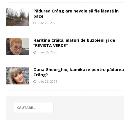
Pădurea Crâng are nevoie să fie lăsată în
pace
iulie 29, 2026
Haritina Crăiță, alături de buzoieni și de
”REVISTA VERDE”
iulie 26, 2026
Oana Gheorghiu, kamikaze pentru pădurea
Crâng?
iulie 26, 2026