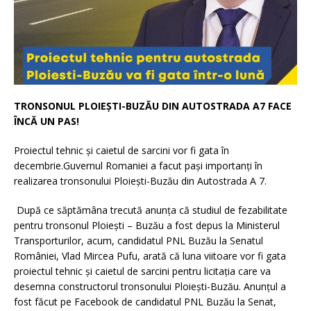
TRONSONUL PLOIEȘTI-BUZĂU DIN AUTOSTRADA A7 FACE
ÎNCĂ UN PAS!
Proiectul tehnic și caietul de sarcini vor fi gata în
decembrie.Guvernul Romaniei a facut pași importanți în
realizarea tronsonului Ploiești-Buzău din Autostrada A 7.
După ce săptămâna trecută anunța că studiul de fezabilitate
pentru tronsonul Ploiești – Buzău a fost depus la Ministerul
Transporturilor, acum, candidatul PNL Buzău la Senatul
României, Vlad Mircea Pufu, arată că luna viitoare vor fi gata
proiectul tehnic și caietul de sarcini pentru licitația care va
desemna constructorul tronsonului Ploiești-Buzău. Anunțul a
fost făcut pe Facebook de candidatul PNL Buzău la Senat,