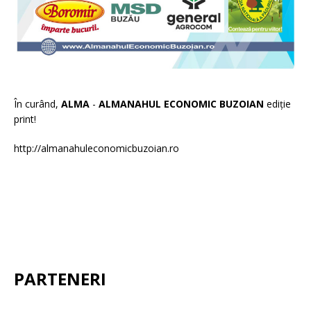
În curând,
ALMA
-
ALMANAHUL ECONOMIC BUZOIAN
ediție
print!
http://almanahuleconomicbuzoian.ro
PARTENERI