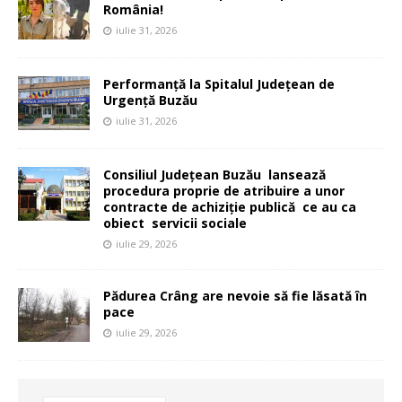
România!
iulie 31, 2026
Performanță la Spitalul Județean de
Urgență Buzău
iulie 31, 2026
Consiliul Județean Buzău lansează
procedura proprie de atribuire a unor
contracte de achiziție publică ce au ca
obiect servicii sociale
iulie 29, 2026
Pădurea Crâng are nevoie să fie lăsată în
pace
iulie 29, 2026