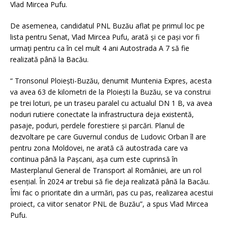
Vlad Mircea Pufu.
De asemenea, candidatul PNL Buzău aflat pe primul loc pe
lista pentru Senat, Vlad Mircea Pufu, arată și ce pași vor fi
urmați pentru ca în cel mult 4 ani Autostrada A 7 să fie
realizată până la Bacău.
“ Tronsonul Ploiești-Buzău, denumit Muntenia Expres, acesta
va avea 63 de kilometri de la Ploiești la Buzău, se va construi
pe trei loturi, pe un traseu paralel cu actualul DN 1 B, va avea
noduri rutiere conectate la infrastructura deja existentă,
pasaje, poduri, perdele forestiere și parcări. Planul de
dezvoltare pe care Guvernul condus de Ludovic Orban îl are
pentru zona Moldovei, ne arată că autostrada care va
continua până la Pașcani, așa cum este cuprinsă în
Masterplanul General de Transport al României, are un rol
esențial. În 2024 ar trebui să fie deja realizată până la Bacău.
Îmi fac o prioritate din a urmări, pas cu pas, realizarea acestui
proiect, ca viitor senator PNL de Buzău”, a spus Vlad Mircea
Pufu.