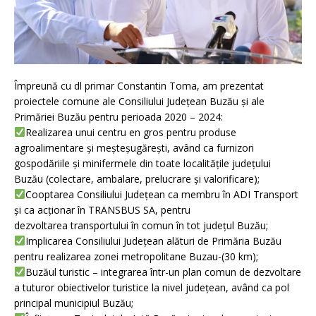
Împreună cu dl primar Constantin Toma, am prezentat
proiectele comune ale Consiliului Județean Buzău și ale
Primăriei Buzău pentru perioada 2020 – 2024:
Realizarea unui centru en gros pentru produse
agroalimentare și meșteșugărești, având ca furnizori
gospodăriile și minifermele din toate localitățile județului
Buzău (colectare, ambalare, prelucrare și valorificare);
Cooptarea Consiliului Județean ca membru în ADI Transport
și ca acționar în TRANSBUS SA, pentru
dezvoltarea transportului în comun în tot județul Buzău;
Implicarea Consiliului Județean alături de Primăria Buzău
pentru realizarea zonei metropolitane Buzau-(30 km);
Buzăul turistic – integrarea într-un plan comun de dezvoltare
a tuturor obiectivelor turistice la nivel județean, având ca pol
principal municipiul Buzău;