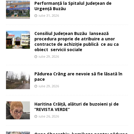
Performanță la Spitalul Județean de
Urgență Buzău
iulie 31, 2026
Consiliul Județean Buzău lansează
procedura proprie de atribuire a unor
contracte de achiziție publică ce au ca
obiect servicii sociale
iulie 29, 2026
Pădurea Crâng are nevoie să fie lăsată în
pace
iulie 29, 2026
Haritina Crăiță, alături de buzoieni și de
”REVISTA VERDE”
iulie 26, 2026