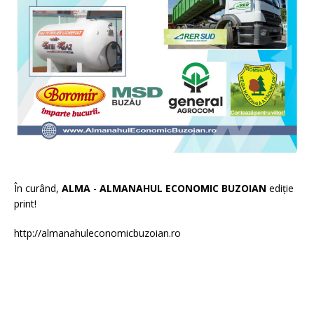
În curând,
ALMA
-
ALMANAHUL ECONOMIC BUZOIAN
ediție
print!
http://almanahuleconomicbuzoian.ro