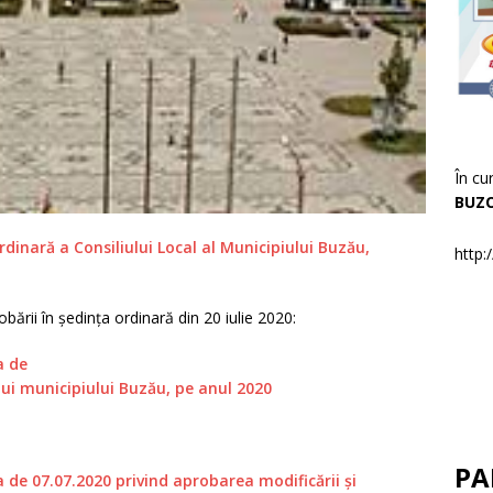
În cu
BUZ
rdinară a Consiliului Local al Municipiului Buzău,
http:
bării în ședința ordinară din 20 iulie 2020:
a de
lui municipiului Buzău, pe anul 2020
PA
e 07.07.2020 privind aprobarea modificării şi