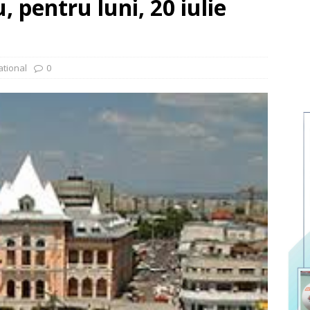
 pentru luni, 20 iulie
ational
0