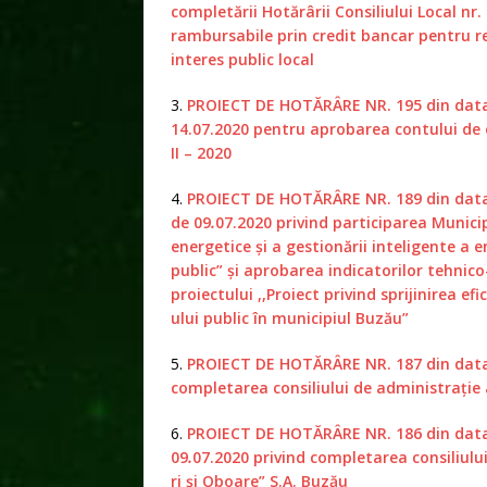
completării Hotărârii Consiliului Local nr
rambursabile prin credit bancar pentru rea
interes public local
3.
PROIECT DE HOTĂRÂRE NR. 195 din dat
14.07.2020 pentru aprobarea contului de 
II – 2020
4.
PROIECT DE HOTĂRÂRE NR. 189 din dat
de 09
.
07.2020 privind participarea Municip
energetice și a gestionării inteligente a 
public” și aprobarea indicatorilor tehnic
proiectului ,,Proiect privind sprijinirea e
ului public în municipiul Buzău”
5.
PROIECT DE HOTĂRÂRE NR. 187 din data 
completarea consiliului de administrație 
6.
PROIECT DE HOTĂRÂRE NR. 186 din dat
09
.
07.2020 privind completarea consiliului
ri şi Oboare” S.A. Buzău