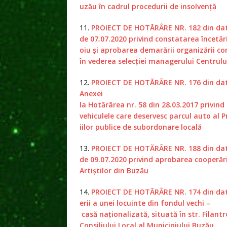
uzău în cadrul procedurii de insolvență
11.
PROIECT DE HOTĂRÂRE NR. 182 din da
de 07
.
07.2020 privind constatarea încetă
oiu și aprobarea demarării organizării 
în vederea selecției managerului Centrul
12.
PROIECT DE HOTĂRÂRE NR. 176 din data
Anexei
la Hotărârea nr. 58 din 28.03.2017 privin
vehiculele care deservesc parcul auto al Pr
iilor publice de subordonare locală
13.
PROIECT DE HOTĂRÂRE NR. 188 din da
de 09.07.2020 privind aprobarea cooperări
Artiștilor din Buzău
14.
PROIECT DE HOTĂRÂRE NR. 174 din data 
erii a unei locuinte din fondul vechi –
casă naţionalizată, situată în str. Filantr
Consiliului Local al Municipiului Buzău