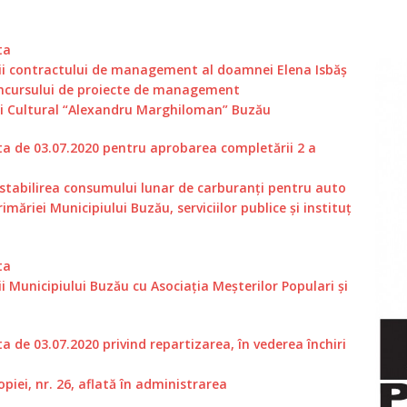
ta
rii contractului de management al doamnei Elena Isbăş
concursului de proiecte de management
ui Cultural “Alexandru Marghiloman” Buzău
 de 03.07.2020 pentru aprobarea completării 2 a
d stabilirea consumului lunar de carburanţi pentru auto
imăriei Municipiului Buzău, serviciilor publice şi instituţ
ta
i Municipiului Buzău cu Asociația Meşterilor Populari și
de 03.07.2020 privind repartizarea, în vederea închiri
opiei, nr. 26, aflată în administrarea