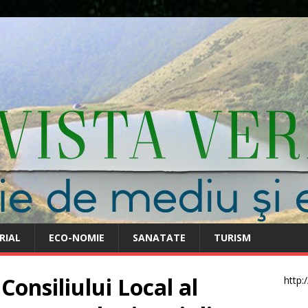
RIAL
ECO-NOMIE
SANATATE
TURISM
Consiliului Local al
http: