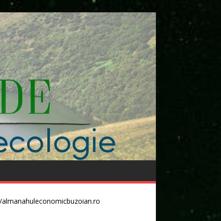
//almanahuleconomicbuzoian.ro