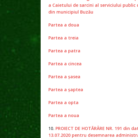
a Caietului de sarcini al serviciului publ
din municipiul Buzău
Partea a doua
Partea a treia
Partea a patra
Partea a cincea
Partea a şasea
Partea a şaptea
Partea a opta
Partea a noua
10.
PROIECT DE HOTĂRÂRE NR. 191 din da
13.07.2020 pentru desemnarea administra