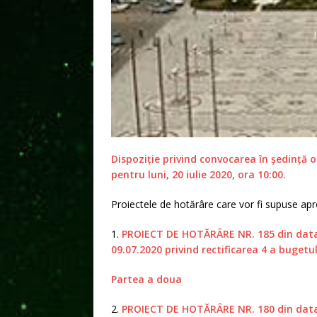
Dispoziție privind convocarea în ședință o
pentru luni, 20 iulie 2020, ora 10:00.
Proiectele de hotărâre care vor fi supuse apro
1.
PROIECT DE HOTĂRÂRE NR. 185 din dat
09.07.2020 privind rectificarea 4 a bugetu
Partea a doua
2.
PROIECT DE HOTĂRÂRE NR. 180 din data d