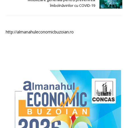
îmbolnăvirilor cu COVID-19
http://almanahuleconomicbuzoian.ro