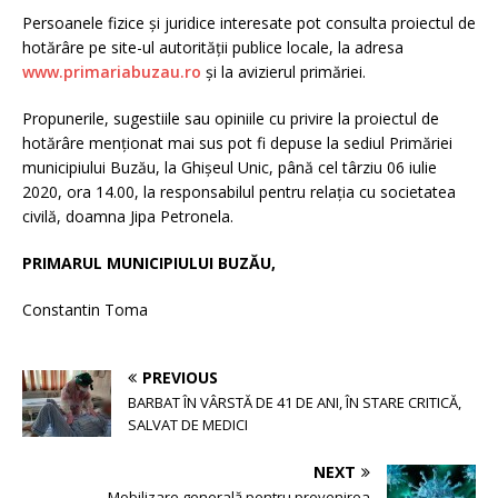
Persoanele fizice şi juridice interesate pot consulta proiectul de
hotărâre pe site-ul autorităţii publice locale, la adresa
www.primariabuzau.ro
şi la avizierul primăriei.
Propunerile, sugestiile sau opiniile cu privire la proiectul de
hotărâre menţionat mai sus pot fi depuse la sediul Primăriei
municipiului Buzău, la Ghişeul Unic, până cel târziu 06 iulie
2020, ora 14.00, la responsabilul pentru relaţia cu societatea
civilă, doamna Jipa Petronela.
PRIMARUL MUNICIPIULUI BUZĂU,
Constantin Toma
PREVIOUS
BARBAT ÎN VÂRSTĂ DE 41 DE ANI, ÎN STARE CRITICĂ,
SALVAT DE MEDICI
NEXT
Mobilizare generală pentru prevenirea