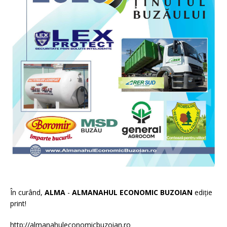
În curând,
ALMA
-
ALMANAHUL ECONOMIC BUZOIAN
ediție
print!
http://almanahuleconomicbuzoian.ro