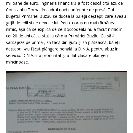
milioane de euro. Ingineria financiară a fost descâlcită azi, de
Constantin Toma, în cadrul unei conferințe de presă. Tot
bugetul Primăriei Buzău se ducea la băieții deștepți care aveau
grijă de edil și de nevoile lui. Pentru oraș nu mai rămânea
nimic, așa că se explică de ce Boșcodeală nu a făcut nimic în
cei 20 de ani cât a stat la cârma Primăriei Buzău. Ca să-l
șantajeze pe primar, să tacă din gură și să plătească, băieții
deștepți i-au făcut plângere penală la D.N.A. pentru abuz în
serviciu. D.N.A. s-a pronunțat și a dat clasare plângerii
mincinoase.