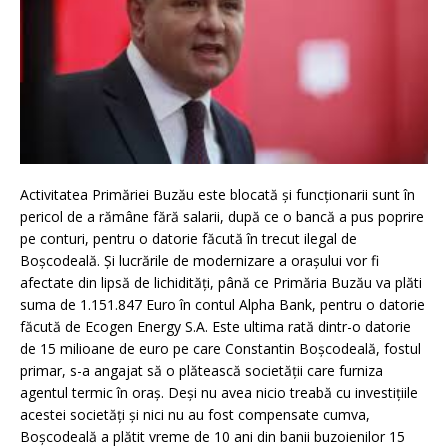
Activitatea Primăriei Buzău este blocată și funcționarii sunt în
pericol de a rămâne fără salarii, după ce o bancă a pus poprire
pe conturi, pentru o datorie făcută în trecut ilegal de
Boșcodeală. Și lucrările de modernizare a orașului vor fi
afectate din lipsă de lichidități, până ce Primăria Buzău va plăti
suma de 1.151.847 Euro în contul Alpha Bank, pentru o datorie
făcută de Ecogen Energy S.A. Este ultima rată dintr-o datorie
de 15 milioane de euro pe care Constantin Boșcodeală, fostul
primar, s-a angajat să o plătească societății care furniza
agentul termic în oraș. Deși nu avea nicio treabă cu investițiile
acestei societăți și nici nu au fost compensate cumva,
Boșcodeală a plătit vreme de 10 ani din banii buzoienilor 15