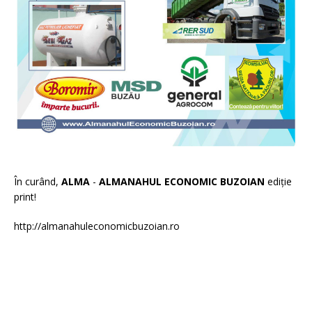
În curând,
ALMA
-
ALMANAHUL ECONOMIC BUZOIAN
ediție
print!
http://almanahuleconomicbuzoian.ro