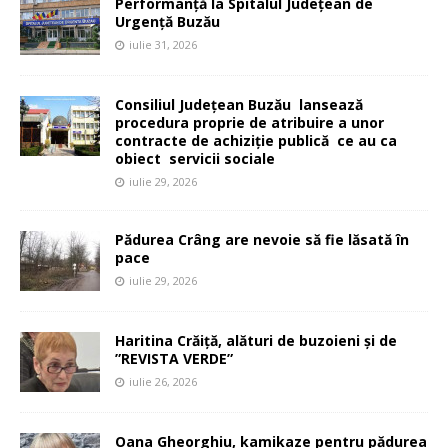
Performanță la Spitalul Județean de
Urgență Buzău
iulie 31, 2026
Consiliul Județean Buzău lansează
procedura proprie de atribuire a unor
contracte de achiziție publică ce au ca
obiect servicii sociale
iulie 29, 2026
Pădurea Crâng are nevoie să fie lăsată în
pace
iulie 29, 2026
Haritina Crăiță, alături de buzoieni și de
”REVISTA VERDE”
iulie 26, 2026
Oana Gheorghiu, kamikaze pentru pădurea