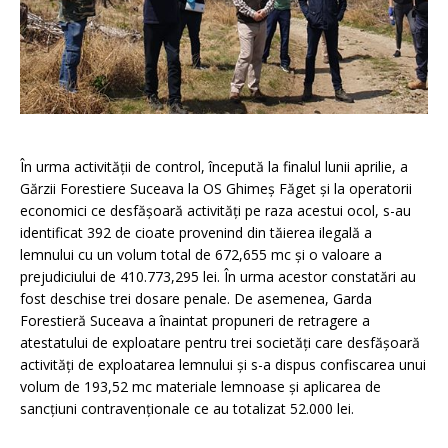
În urma activității de control, începută la finalul lunii aprilie, a
Gărzii Forestiere Suceava la OS Ghimeș Făget și la operatorii
economici ce desfășoară activități pe raza acestui ocol, s-au
identificat 392 de cioate provenind din tăierea ilegală a
lemnului cu un volum total de 672,655 mc și o valoare a
prejudiciului de 410.773,295 lei. În urma acestor constatări au
fost deschise trei dosare penale. De asemenea, Garda
Forestieră Suceava a înaintat propuneri de retragere a
atestatului de exploatare pentru trei societăți care desfășoară
activități de exploatarea lemnului și s-a dispus confiscarea unui
volum de 193,52 mc materiale lemnoase și aplicarea de
sancțiuni contravenționale ce au totalizat 52.000 lei.