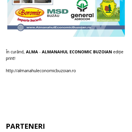
În curând,
ALMA
-
ALMANAHUL ECONOMIC BUZOIAN
ediție
print!
http://almanahuleconomicbuzoian.ro
PARTENERI