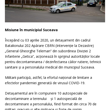
Misiune în municipiul Suceava
Începând cu 03 aprilie 2020, un detașament din cadrul
Batalionului 202 Apărare CBRN (Intervenție la Dezastre)
„General Gheorghe Teleman” din subordinea Diviziei 2
Infanterie „Getica”, acționează în sprijinul autorităților locale
pentru decontaminarea / dezinfectarea căilor rutiere, tehnicii
sanitare și a personalului medical din municipiul Suceava.
Militarii participă, astfel, la efortul național de limitare a
efectelor pandemiei generată de virusul COVID-19.
Detașamentul are în compunere 10 autospeciale de
decontaminare a terenului și 1 autospecială de
decontaminare a personalului, fiind format din circa 70 de
militari, precum și alte mijloace și forțe de sprijin.