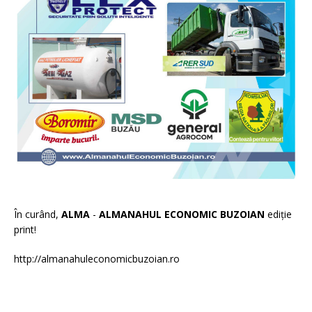
În curând,
ALMA
-
ALMANAHUL ECONOMIC BUZOIAN
ediție
print!
http://almanahuleconomicbuzoian.ro