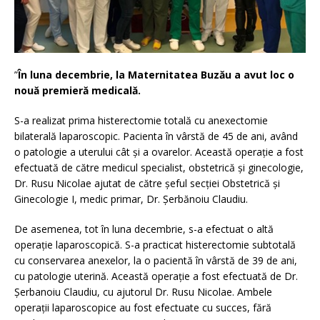
”
În luna decembrie, la Maternitatea Buzău a avut loc o
nouă premieră medicală.
S-a realizat prima histerectomie totală cu anexectomie
bilaterală laparoscopic. Pacienta în vârstă de 45 de ani, având
o patologie a uterului cât și a ovarelor. Această operație a fost
efectuată de către medicul specialist, obstetrică și ginecologie,
Dr. Rusu Nicolae ajutat de către șeful secției Obstetrică și
Ginecologie I, medic primar, Dr. Șerbănoiu Claudiu.
De asemenea, tot în luna decembrie, s-a efectuat o altă
operație laparoscopică. S-a practicat histerectomie subtotală
cu conservarea anexelor, la o pacientă în vârstă de 39 de ani,
cu patologie uterină. Această operație a fost efectuată de Dr.
Șerbanoiu Claudiu, cu ajutorul Dr. Rusu Nicolae. Ambele
operații laparoscopice au fost efectuate cu succes, fără