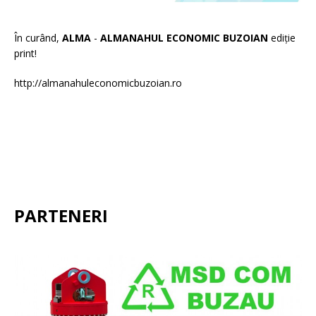
În curând,
ALMA
-
ALMANAHUL ECONOMIC BUZOIAN
ediție
print!
http://almanahuleconomicbuzoian.ro
PARTENERI