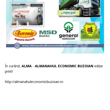
În curând,
ALMA
-
ALMANAHUL ECONOMIC BUZOIAN
ediție
print!
http://almanahuleconomicbuzoian.ro