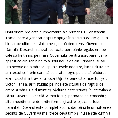
Unul dintre proiectele importante ale primarului Constantin
Toma, care a generat dispute aprige în societatea civilă, s- a
blocat pe ultima sută de metri, după demiterea Guvernului
Dăncilă. Dosarul finalizat, cu toate aprobările legale, era pe
cale să fie trimis pe masa Guvernului pentru aprobare, dar a
apărut ca din senin nevoia unui nou aviz din Primăria Buzău.
Era nevoie de o adresă, spun sursele noastre, bine ticluită de
arhitectul-șef, prin care să se arate negru pe alb că pădurea
era inclusă în intravilanul localității. Se pare că arhitectul-șef,
Victor Târlea, ar fi studiat pe îndelete situația de fapt și de
drept și până s-a dumirit că pădurea este situată în intravilan a
căzut Guvernul Dăncilă. A mai fost și perioada de concedii și
alte impedimente de ordin formal și astfel eșecul a fost
garantat. Dosarul este complet acum, dar până la următoarea
ședință de Guvern va mai trece ceva timp și nu se știe cum va