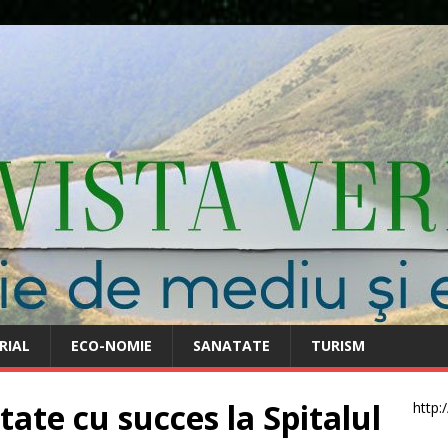
RIAL
ECO-NOMIE
SANATATE
TURISM
atate cu succes la Spitalul
http: