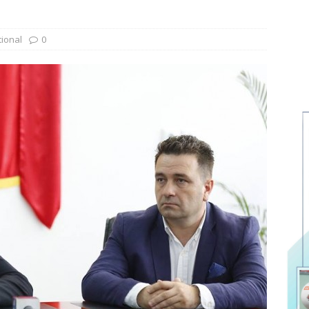
tional
0