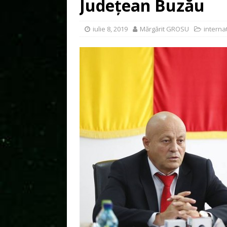
Județean Buzău
iulie 8, 2019
Mărgărit GROSU
interna