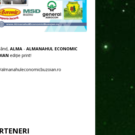
rând,
ALMA
-
ALMANAHUL ECONOMIC
OIAN
ediție print!
//almanahuleconomicbuzoian.ro
RTENERI