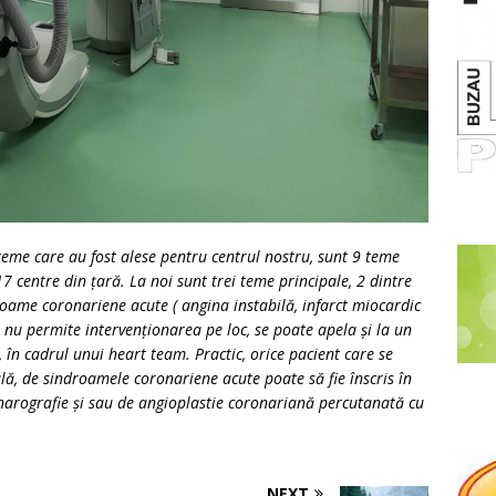
teme care au fost alese pentru centrul nostru, sunt 9 teme
centre din țară. La noi sunt trei teme principale, 2 dintre
roame coronariene acute ( angina instabilă, infarct miocardic
ă nu permite intervenționarea pe loc, se poate apela și la un
, în cadrul unui heart team. Practic, orice pacient care se
ală, de sindroamele coronariene acute poate să fie înscris în
onarografie și sau de angioplastie coronariană percutanată cu
NEXT