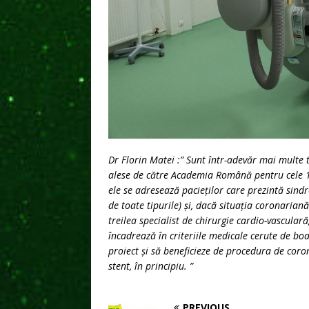
Dr Florin Matei :” Sunt într-adevăr mai multe 
alese de către Academia Română pentru cele 17 
ele se adresează pacieților care prezintă sind
de toate tipurile) și, dacă situația coronarian
treilea specialist de chirurgie cardio-vasculară
încadrează în criteriile medicale cerute de bo
proiect și să beneficieze de procedura de cor
stent, în principiu. ”
PREVIOUS