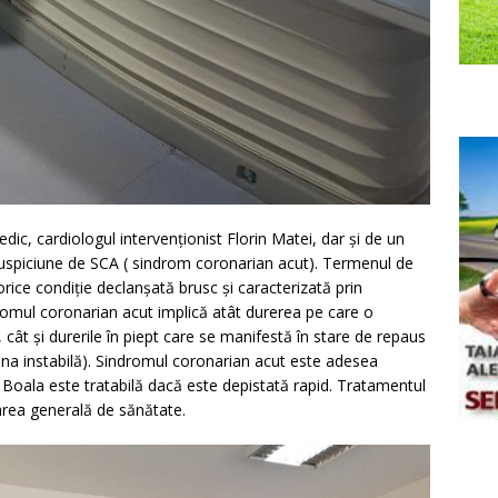
c, cardiologul intervenționist Florin Matei, dar și de un
 suspiciune de SCA ( sindrom coronarian acut). Termenul de
rice condiție declanșată brusc și caracterizată prin
romul coronarian acut implică atât durerea pe care o
cât și durerile în piept care se manifestă în stare de repaus
ngina instabilă). Sindromul coronarian acut este adesea
 Boala este tratabilă dacă este depistată rapid. Tratamentul
area generală de sănătate.