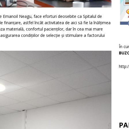
e Emanoil Neagu, face eforturi deosebite ca Spitalul de
nanțare, astfel încât activitatea de aici să fie la înălțimea
aza materială, confortul pacienților, dar în cea mai mare
sigurarea condițiilor de selecție și stimulare a factorului
În cu
BUZ
http:
PA