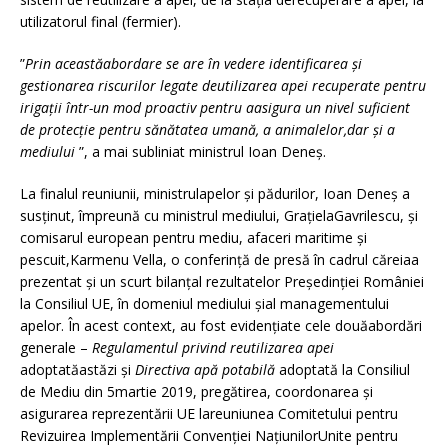
utilizatorul final (fermier).
”
Prin aceastăabordare se are în vedere identificarea și
gestionarea riscurilor legate deutilizarea apei recuperate pentru
irigații într-un mod proactiv pentru aasigura un nivel suficient
de protecție pentru sănătatea umană, a animalelor,dar și a
mediului
”, a mai subliniat ministrul Ioan Deneș.
La finalul reuniunii, ministrulapelor și pădurilor, Ioan Deneș a
susținut, împreună cu ministrul mediului, GrațielaGavrilescu, și
comisarul european pentru mediu, afaceri maritime și
pescuit,Karmenu Vella, o conferință de presă în cadrul căreiaa
prezentat și un scurt bilanțal rezultatelor Președinției României
la Consiliul UE, în domeniul mediului șial managementului
apelor. În acest context, au fost evidențiate cele douăabordări
generale –
Regulamentul privind reutilizarea apei
adoptatăastăzi și
Directiva apă potabilă
adoptată la Consiliul
de Mediu din 5martie 2019, pregătirea, coordonarea și
asigurarea reprezentării UE lareuniunea Comitetului pentru
Revizuirea Implementării Convenției NațiunilorUnite pentru