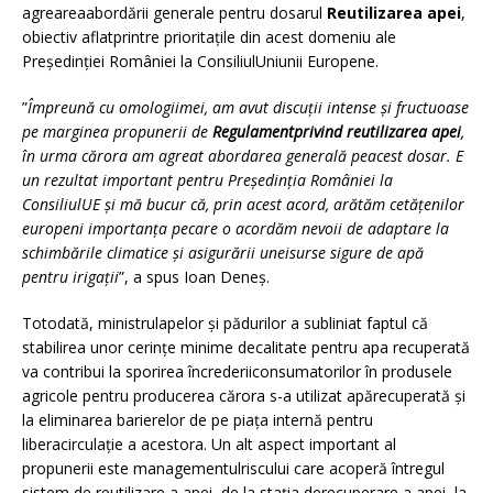
agreareaabordării generale pentru dosarul
Reutilizarea apei
,
obiectiv aflatprintre prioritațile din acest domeniu ale
Președinției României la ConsiliulUniunii Europene.
”
Împreună cu omologiimei, am avut discuții intense și fructuoase
pe marginea propunerii de
Regulamentprivind reutilizarea apei
,
în urma cărora am agreat abordarea generală peacest dosar. E
un rezultat important pentru Președinția României la
ConsiliulUE și mă bucur că, prin acest acord, arătăm cetățenilor
europeni importanța pecare o acordăm nevoii de adaptare la
schimbările climatice și asigurării uneisurse sigure de apă
pentru irigații
”, a spus Ioan Deneș.
Totodată, ministrulapelor și pădurilor a subliniat faptul că
stabilirea unor cerințe minime decalitate pentru apa recuperată
va contribui la sporirea încrederiiconsumatorilor în produsele
agricole pentru producerea cărora s-a utilizat apărecuperată și
la eliminarea barierelor de pe piața internă pentru
liberacirculație a acestora. Un alt aspect important al
propunerii este managementulriscului care acoperă întregul
sistem de reutilizare a apei, de la stația derecuperare a apei, la