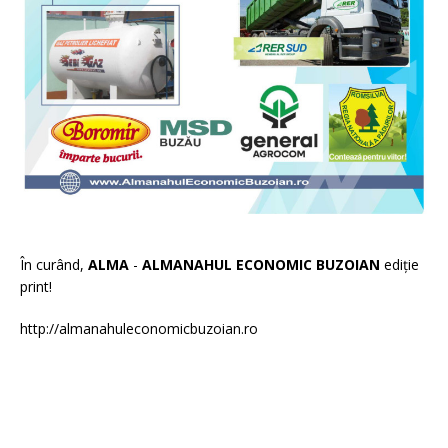
În curând,
ALMA
-
ALMANAHUL ECONOMIC BUZOIAN
ediție
print!
http://almanahuleconomicbuzoian.ro