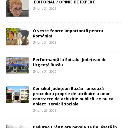
EDITORIAL / OPINIE DE EXPERT
iulie 31, 2026
O veste foarte importantă pentru
România!
iulie 31, 2026
Performanță la Spitalul Județean de
Urgență Buzău
iulie 31, 2026
Consiliul Județean Buzău lansează
procedura proprie de atribuire a unor
contracte de achiziție publică ce au ca
obiect servicii sociale
iulie 29, 2026
Pădurea Crâng are nevoie să fie lăsată în