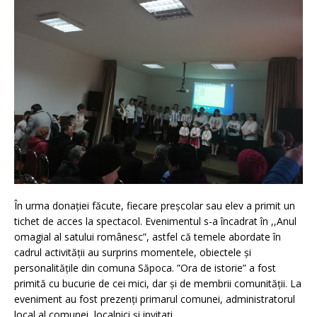
În urma donației făcute, fiecare preșcolar sau elev a primit un
tichet de acces la spectacol. Evenimentul s-a încadrat în ,,Anul
omagial al satului românesc”, astfel că temele abordate în
cadrul activității au surprins momentele, obiectele și
personalitățile din comuna Săpoca. ”Ora de istorie” a fost
primită cu bucurie de cei mici, dar și de membrii comunității. La
eveniment au fost prezenți primarul comunei, administratorul
local al comunei, localnici și invitați.