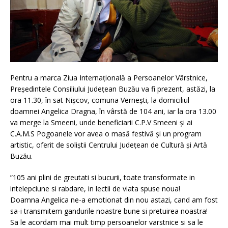
Pentru a marca Ziua Internațională a Persoanelor Vârstnice,
Președintele Consiliului Județean Buzău va fi prezent, astăzi, la
ora 11.30, în sat Nișcov, comuna Vernești, la domiciliul
doamnei Angelica Dragna, în vârstă de 104 ani, iar la ora 13.00
va merge la Smeeni, unde beneficiarii C.P.V Smeeni și ai
C.A.M.S Pogoanele vor avea o masă festivă și un program
artistic, oferit de soliștii Centrului Județean de Cultură și Artă
Buzău.
”105 ani plini de greutati si bucurii, toate transformate in
intelepciune si rabdare, in lectii de viata spuse noua!
Doamna Angelica ne-a emotionat din nou astazi, cand am fost
sa-i transmitem gandurile noastre bune si pretuirea noastra!
Sa le acordam mai mult timp persoanelor varstnice si sa le