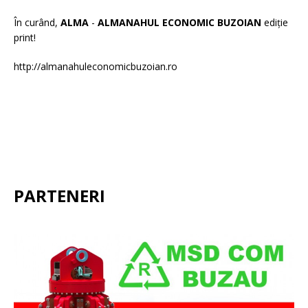
În curând,
ALMA
-
ALMANAHUL ECONOMIC BUZOIAN
ediție
print!
http://almanahuleconomicbuzoian.ro
PARTENERI