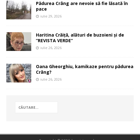
Pădurea Crâng are nevoie să fie lăsată în
pace
iulie 29, 2026
Haritina Crăiță, alături de buzoieni și de
”REVISTA VERDE”
iulie 26, 2026
Oana Gheorghiu, kamikaze pentru pădurea
Crâng?
iulie 26, 2026