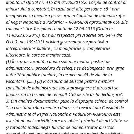
Monitorul Oficial nr. 415 din 01.06.2016;2. Corpul de control al
ministrului a constatat, în cazul unei alte persoane, că ” prin
menţinerea ca membru provizoriu în Consiliul de administraţie
al Regiei Naţionale a Pădurilor – ROMSILVA aproximativ 650 zile
calendaristice, începând cu data de 22.06.2016 (Ordin nr.
1140/22.06.2016), nu s-au respectat prevederile art. 64^4 din
O.U.G. nr. 109/2011 privind guvernanţa corporativă a
întreprinderilor publice , cu modificările şi completările
ulterioare, în care se menţionează:
(1) În caz de vacanţă a unuia sau mai multor posturi de
administratori, procedura de selecţie se declanşează, prin grija
autorităţii publice tutelare, în termen de 45 de zile de la
vacantare. (……) (3) Procedura de selecţie pentru membrii
consiliului de administraţie sau supraveghere şi directori se
finalizează în termen de cel mult 150 de zile de la declanşare”.
3. Din analiza documentelor puse la dispoziţia echipei de control
”s-a constatat căun membru dintre cei revoca i din Consiliul de
Administra ie al Regiei Naţionale a Pădurilor–ROMSILVA este
asociat al unei societăți care are obiect principal de activitate <
>
şi totodată îndeplineşte funcţia de administrator director
general al unei unei alte societăți care are obiect de activitate