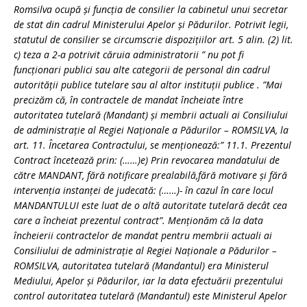
Romsilva ocupă și funcția de consilier la cabinetul unui secretar
de stat din cadrul Ministerului Apelor și Pădurilor. Potrivit legii,
statutul de consilier se circumscrie dispozițiilor art. 5 alin. (2) lit.
c) teza a 2-a potrivit căruia administratorii ” nu pot fi
funcționari publici sau alte categorii de personal din cadrul
autorității publice tutelare sau al altor instituții publice . ”Mai
precizăm că, în contractele de mandat încheiate între
autoritatea tutelară (Mandant) şi membrii actuali ai Consiliului
de administraţie al Regiei Naţionale a Pădurilor – ROMSILVA, la
art. 11. Încetarea Contractului, se menţionează:” 11.1. Prezentul
Contract încetează prin: (……)e) Prin revocarea mandatului de
către MANDANT, fără notificare prealabilă,fără motivare şi fără
intervenţia instanţei de judecată: (……)- în cazul în care locul
MANDANTULUI este luat de o altă autoritate tutelară decât cea
care a încheiat prezentul contract”. Menţionăm că la data
încheierii contractelor de mandat pentru membrii actuali ai
Consiliului de administraţie al Regiei Naţionale a Pădurilor –
ROMSILVA, autoritatea tutelară (Mandantul) era Ministerul
Mediului, Apelor şi Pădurilor, iar la data efectuării prezentului
control autoritatea tutelară (Mandantul) este Ministerul Apelor