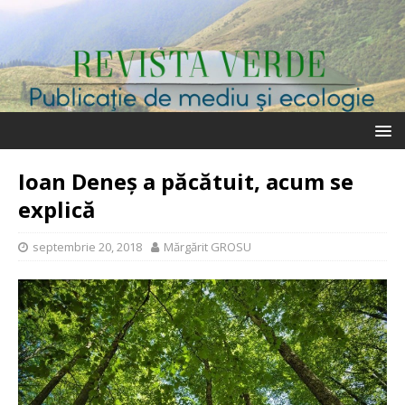
Ioan Deneș a păcătuit, acum se
explică
septembrie 20, 2018
Mărgărit GROSU