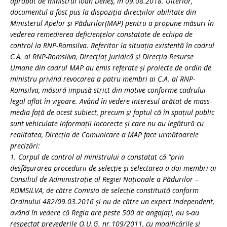
aprobat de ministrul Ioan Deneș, în 09.08.2018. Ulterior,
documentul a fost pus la dispoziția direcțiilor abilitate din
Ministerul Apelor și Pădurilor(MAP) pentru a propune măsuri în
vederea remedierea deficiențelor constatate de echipa de
control la RNP-Romsilva. Referitor la situația existentă în cadrul
C.A. al RNP-Romsilva, Direcțiaț Juridică și Direcția Resurse
Umane din cadrul MAP au emis referate și proiecte de ordin de
ministru privind revocarea a patru membri ai C.A. al RNP-
Romsilva, măsură impusă strict din motive conforme cadrului
legal aflat în vigoare. Având în vedere interesul arătat de mass-
media față de acest subiect, precum și faptul că în spațiul public
sunt vehiculate informații incorecte și care nu au legătură cu
realitatea, Direcția de Comunicare a MAP face următoarele
precizări:
1. Corpul de control al ministrului a constatat că ”prin
desfăşurarea procedurii de selecţie şi selectarea a doi membri ai
Consiliul de Administraţie al Regiei Naţionale a Pădurilor –
ROMSILVA, de către Comisia de selecţie constituită conform
Ordinului 482/09.03.2016 şi nu de către un expert independent,
având în vedere că Regia are peste 500 de angajaţi, nu s-au
respectat prevederile O.U.G. nr.109/2011, cu modificările şi