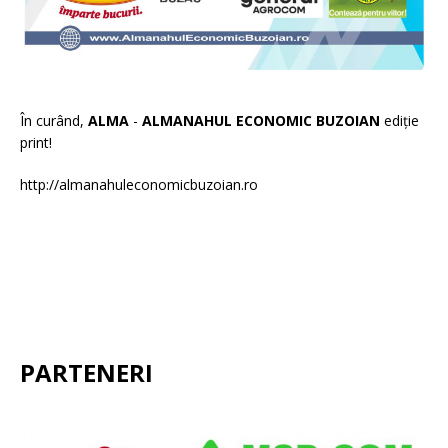
În curând,
ALMA
-
ALMANAHUL ECONOMIC BUZOIAN
ediție
print!
http://almanahuleconomicbuzoian.ro
PARTENERI