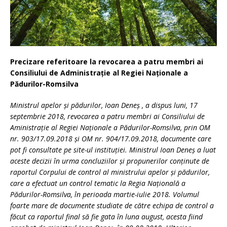
Precizare referitoare la revocarea a patru membri ai
Consiliului de Administrație al Regiei Naționale a
Pădurilor-Romsilva
Ministrul apelor și pădurilor, Ioan Deneș , a dispus luni, 17
septembrie 2018, revocarea a patru membri ai Consiliului de
Aministrație al Regiei Naționale a Pădurilor-Romsilva, prin OM
nr. 903/17.09.2018 și OM nr. 904/17.09.2018, documente care
pot fi consultate pe site-ul instituției. Ministrul Ioan Deneș a luat
aceste decizii în urma concluziilor și propunerilor conținute de
raportul Corpului de control al ministrului apelor și pădurilor,
care a efectuat un control tematic la Regia Națională a
Pădurilor-Romsilva, în perioada martie-iulie 2018. Volumul
foarte mare de documente studiate de către echipa de control a
făcut ca raportul final să fie gata în luna august, acesta fiind