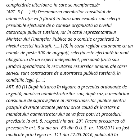
completările ulterioare, în care se menţionează:
”ART. 5 (……) (5) Desemnarea membrilor consiliului de
administraţie va fi făcută în baza unei evaluări sau selecţii
prealabile efectuate de o comisie organizată la nivelul
autorităţii publice tutelare, iar în cazul reprezentantului
Ministerului Finanţelor Publice de o comisie organizată la
nivelul acestei instituţii. (…..) (6) În cazul regiilor autonome cu un
număr de peste 500 de angajaţi, selecţia este efectuată în mod
obligatoriu de un expert independent, persoană fizică sau
juridică specializată în recrutarea resurselor umane, ale cărei
servicii sunt contractate de autoritatea publică tutelară, în
condiţiile legii. (……)
ART. 60 (1) După intrarea în vigoare a prezentei ordonanţe de
urgenţă, numirea administratorilor sau, după caz, a membrilor
consiliului de supraveghere al întreprinderilor publice pentru
poziţiile devenite vacante pentru orice cauză de încetare a
mandatului administratorului se va face potrivit procedurii
prevăzute la art. 5, respectiv la art. 29”. Facem precizarea că
prevederile art. 5 şi ale art. 60 din O.U.G. nr. 109/2011 au fost
modicate prin Legea nr. 111 din 27.05.2016, publicată în