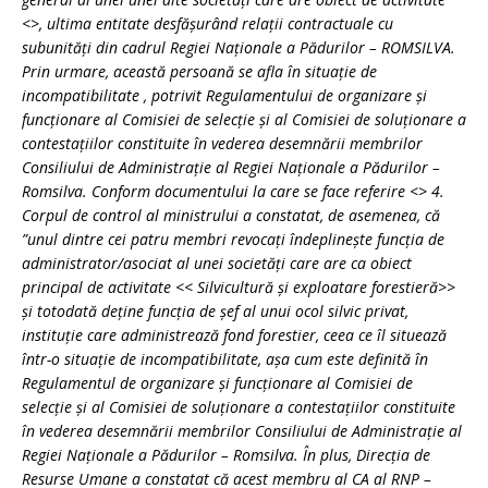
<
>, ultima entitate desfăşurând relaţii contractuale cu
subunităţi din cadrul Regiei Naţionale a Pădurilor – ROMSILVA.
Prin urmare, această persoană se afla în situaţie de
incompatibilitate , potrivit Regulamentului de organizare şi
funcţionare al Comisiei de selecţie şi al Comisiei de soluţionare a
contestaţiilor constituite în vederea desemnării membrilor
Consiliului de Administraţie al Regiei Naţionale a Pădurilor –
Romsilva. Conform documentului la care se face referire <
> 4.
Corpul de control al ministrului a constatat, de asemenea, că
”unul dintre cei patru membri revocați îndeplineşte funcţia de
administrator/asociat al unei societăți care are ca obiect
principal de activitate << Silvicultură şi exploatare forestieră>>
și totodată deţine funcţia de șef al unui ocol silvic privat,
instituţie care administrează fond forestier, ceea ce îl situează
într-o situaţie de incompatibilitate, aşa cum este definită în
Regulamentul de organizare şi funcţionare al Comisiei de
selecţie şi al Comisiei de soluţionare a contestaţiilor constituite
în vederea desemnării membrilor Consiliului de Administraţie al
Regiei Naţionale a Pădurilor – Romsilva. În plus, Direcția de
Resurse Umane a constatat că acest membru al CA al RNP –