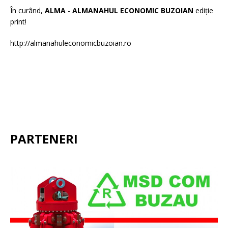
În curând,
ALMA
-
ALMANAHUL ECONOMIC BUZOIAN
ediție
print!
http://almanahuleconomicbuzoian.ro
PARTENERI