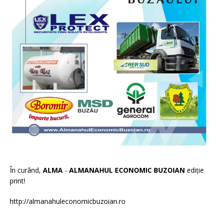
În curând,
ALMA
-
ALMANAHUL ECONOMIC BUZOIAN
ediție
print!
http://almanahuleconomicbuzoian.ro