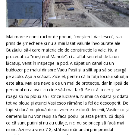
Mai marele constructor de poduri, ”meșterul Vasilesco”, s-a
prins de șmecherie și nu a mai lăsat valurile învolburate ale
Buzăului să-i care materialele de construcție la vale. Nu a
procedat ca ”meșterul Manole”, ci a aflat secretul de la un
lăcătuș, venit în inspecție la pod. A săpat un canal cu un
buldozer pe malul dinspre Vadu Pașii și a silit apa să se scurgă
pe acolo. Așa a scăpat. Zice el, pentru că la fața locului situația
este alta. Mai era nevoie de un mal de protecție, dar în lipsă de
personal nu a avut cu cine să-l mai facă. Se uită la cer și se
roagă să nu plouă să-i strice lucrarea. Numai că odată și odată
tot va ploua și atunci Vasilesco rămâne la fel de descoperit. De
fapt și dacă nu plouă deloc vreme de două decenii, Vasilesco și
oamenii lui nu vor reuși să facă podul. Și asta pentru că după
ce că sunt puțini și nu au utilaje, nici nu se pricep să facă mai
nimic. Azi erau vreo 7-8, stăteau mănunchi prin prundul