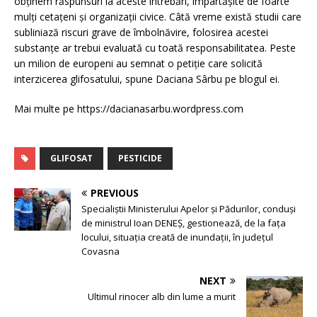
obținem răspunsuri la aceste întrebări, împartășite de foarte
mulți cetațeni și organizații civice. Câtă vreme există studii care
subliniază riscuri grave de îmbolnăvire, folosirea acestei
substanțe ar trebui evaluată cu toată responsabilitatea. Peste
un milion de europeni au semnat o petiție care solicită
interzicerea glifosatului, spune Daciana Sârbu pe blogul ei.
Mai multe pe https://dacianasarbu.wordpress.com
GLIFOSAT
PESTICIDE
PREVIOUS
Specialiștii Ministerului Apelor și Pădurilor, conduși
de ministrul Ioan DENEȘ, gestionează, de la fața
locului, situația creată de inundații, în județul
Covasna
NEXT
Ultimul rinocer alb din lume a murit