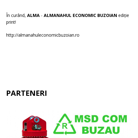
În curând,
ALMA
-
ALMANAHUL ECONOMIC BUZOIAN
ediție
print!
http://almanahuleconomicbuzoian.ro
PARTENERI