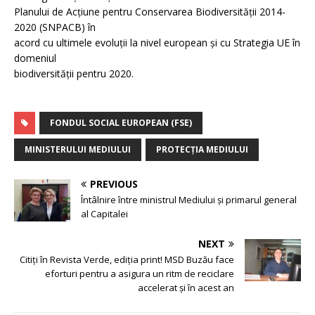
Planului de Acțiune pentru Conservarea Biodiversității 2014-
2020 (SNPACB) în
acord cu ultimele evoluții la nivel european și cu Strategia UE în
domeniul
biodiversității pentru 2020.
FONDUL SOCIAL EUROPEAN (FSE)
MINISTERULUI MEDIULUI
PROTECȚIA MEDIULUI
PREVIOUS
Întâlnire între ministrul Mediului și primarul general
al Capitalei
NEXT
Citiți în Revista Verde, ediția print! MSD Buzău face
eforturi pentru a asigura un ritm de reciclare
accelerat și în acest an