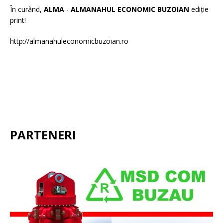
În curând,
ALMA
-
ALMANAHUL ECONOMIC BUZOIAN
ediție
print!
http://almanahuleconomicbuzoian.ro
PARTENERI