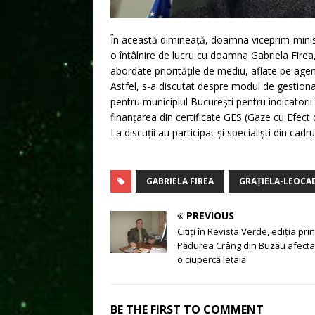
În această dimineață, doamna viceprim-minist
o întâlnire de lucru cu doamna Gabriela Firea, 
abordate prioritățile de mediu, aflate pe age
Astfel, s-a discutat despre modul de gestionar
pentru municipiul București pentru indicatori
finanțarea din certificate GES (Gaze cu Efect d
La discuții au participat și specialiști din cadr
GABRIELA FIREA
GRAȚIELA-LEOCA
PREVIOUS
Citiți în Revista Verde, ediția print
Pădurea Crâng din Buzău afecta
o ciupercă letală
BE THE FIRST TO COMMENT