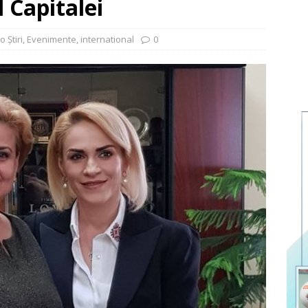
 Capitalei
o Ştiri
,
Evenimente
,
international
0