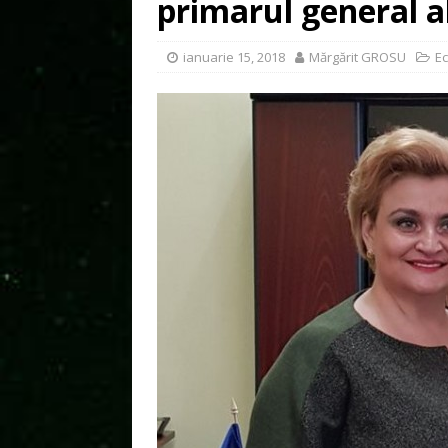
primarul general al
ianuarie 15, 2018
Mărgărit GROSU
Ec