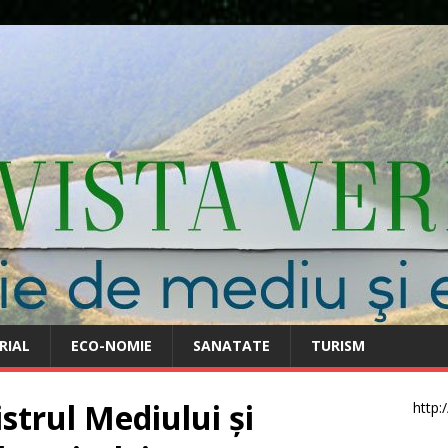
RIAL
ECO-NOMIE
SANATATE
TURISM
istrul Mediului și
http: