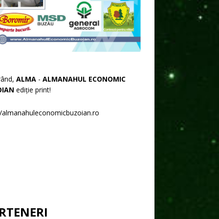
rând,
ALMA
-
ALMANAHUL ECONOMIC
OIAN
ediție print!
//almanahuleconomicbuzoian.ro
RTENERI