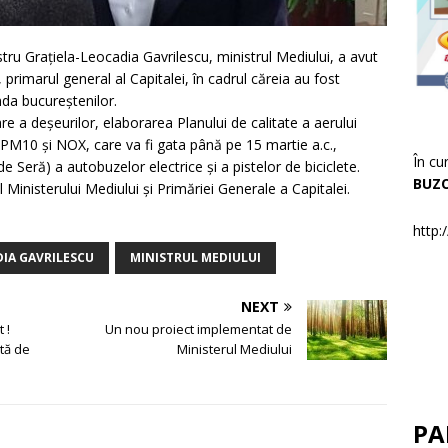
ru Grațiela-Leocadia Gavrilescu, ministrul Mediului, a avut
primarul general al Capitalei, în cadrul căreia au fost
nda bucureștenilor.
e a deșeurilor, elaborarea Planului de calitate a aerului
i PM10 și NOX, care va fi gata până pe 15 martie a.c.,
În cu
e Seră) a autobuzelor electrice și a pistelor de biciclete.
BUZ
ul Ministerului Mediului și Primăriei Generale a Capitalei.
http:
DIA GAVRILESCU
MINISTRUL MEDIULUI
NEXT
 !
Un nou proiect implementat de
tă de
Ministerul Mediului
PA