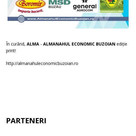
În curând,
ALMA
-
ALMANAHUL ECONOMIC BUZOIAN
ediție
print!
http://almanahuleconomicbuzoian.ro
PARTENERI