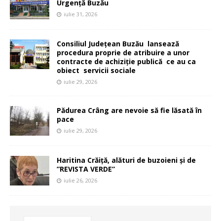
Urgență Buzău
iulie 31, 2026
Consiliul Județean Buzău lansează
procedura proprie de atribuire a unor
contracte de achiziție publică ce au ca
obiect servicii sociale
iulie 29, 2026
Pădurea Crâng are nevoie să fie lăsată în
pace
iulie 29, 2026
Haritina Crăiță, alături de buzoieni și de
”REVISTA VERDE”
iulie 26, 2026