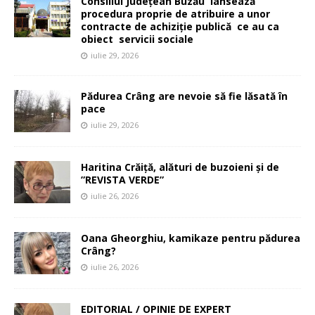
Consiliul Județean Buzău lansează
procedura proprie de atribuire a unor
contracte de achiziție publică ce au ca
obiect servicii sociale
iulie 29, 2026
Pădurea Crâng are nevoie să fie lăsată în
pace
iulie 29, 2026
Haritina Crăiță, alături de buzoieni și de
”REVISTA VERDE”
iulie 26, 2026
Oana Gheorghiu, kamikaze pentru pădurea
Crâng?
iulie 26, 2026
EDITORIAL / OPINIE DE EXPERT