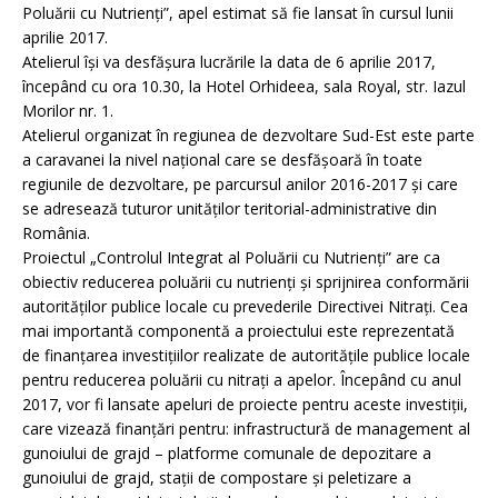
Poluării cu Nutrienți”, apel estimat să fie lansat în cursul lunii
aprilie 2017.
Atelierul își va desfășura lucrările la data de 6 aprilie 2017,
începând cu ora 10.30, la Hotel Orhideea, sala Royal, str. Iazul
Morilor nr. 1.
Atelierul organizat în regiunea de dezvoltare Sud-Est este parte
a caravanei la nivel național care se desfăşoară în toate
regiunile de dezvoltare, pe parcursul anilor 2016-2017 și care
se adresează tuturor unităților teritorial-administrative din
România.
Proiectul „Controlul Integrat al Poluării cu Nutrienți” are ca
obiectiv reducerea poluării cu nutrienți şi sprijnirea conformării
autorităților publice locale cu prevederile Directivei Nitrați. Cea
mai importantă componentă a proiectului este reprezentată
de finanțarea investițiilor realizate de autoritățile publice locale
pentru reducerea poluării cu nitrați a apelor. Începând cu anul
2017, vor fi lansate apeluri de proiecte pentru aceste investiții,
care vizează finanțări pentru: infrastructură de management al
gunoiului de grajd – platforme comunale de depozitare a
gunoiului de grajd, stații de compostare şi peletizare a