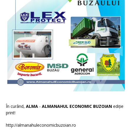
În curând,
ALMA
-
ALMANAHUL ECONOMIC BUZOIAN
ediție
print!
http://almanahuleconomicbuzoian.ro