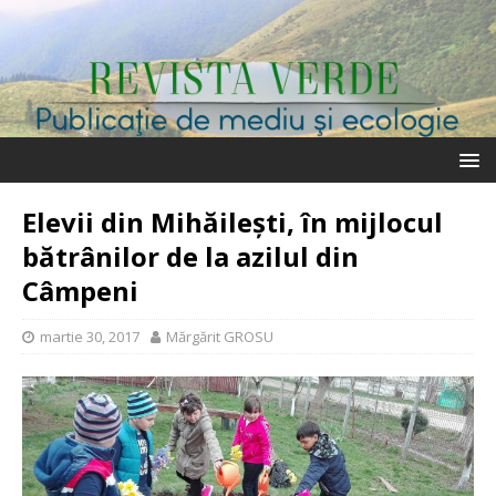
Elevii din Mihăilești, în mijlocul
bătrânilor de la azilul din
Câmpeni
martie 30, 2017
Mărgărit GROSU