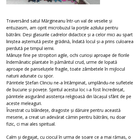
Traversând satul Mărgineanu într-un val de veselie și
entuziasm, am oprit microbuzul la porțile azilului pentru
bătrâni. Deși glasurile cadrelor didactice și a celor mici au spart
liniștea așternută peste grădină, îndată locul și-a prins culoarea
pierdută pe timpul iernii.
Mânuțe fine pe stropitori agile, ochi curioși aproape de florile
îndemânatic plantate în pământul crud, urme de lopată
aproape de panseluțele fragile, toate zâmbetele în mijlocul
naturii adunate cu spor.
Părintele Ștefan Clinciu ne-a întâmpinat, umplându-ne sufletele
de bucurie și povețe. Spiritul acestui loc i-a fost încredințat,
părintele asigurând asistența religioasă din lăcașul sfânt de pe
aceste meleaguri.
Înzestrat cu blândețe, dragoste și dăruire pentru această
meserie, a creat un adevărat cămin pentru bătrâni, nu doar
fizic, ci mai ales spiritual.
Calm și degajat, cu ciocul în urma de soare ce a mai rămas, o