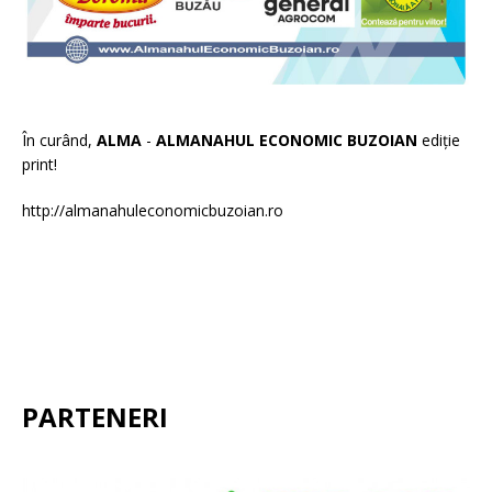
În curând,
ALMA
-
ALMANAHUL ECONOMIC BUZOIAN
ediție
print!
http://almanahuleconomicbuzoian.ro
PARTENERI