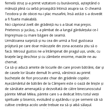
femelă struț și-a primit vizitatorii cu bunăvoință, așteptând o
mânuță plină cu iarbă proaspătă întinsă asupra sa. O cheamă
Teodora și de obicei nu-i plac musafirii, însă astăzi s-a dovedit
a fi foarte maleabilă.
Nici căpriorul zvelt din grădiniță nu s-a lăsat mai prejos.
Prietenos și jucăuș, s-a plimbat de-a lungul gărdulețului ce-l
împrejmuia cu mare băgare de seamă.
Următoarea surpriză și nu cea din urmă a fost gustoasa
prăjitură pe care doar măicuțele din zona aceasta știu să o
facă. Mirosul gustos ne-a întâmpinat din pragul ușii, unde, cu
brațele larg deschise și cu zâmbete enorme, maicile ne-au
chemat.
Ca să-și aducă aminte de locurile din care provin bătrânii, dar și
de casele lor lăsate demult în urmă, vârstnicii au primit
buchețele de flori procurate chiar din grădinile copiilor.
Așezământul de bătrâni de la Câmpeni este o oază de liniște și
de sănătate amenajată și dezvoltată de către binecunoscutul
părinte Mihail Milea, părinte care s-a dedicat întru totul vieții
spirituale și bisericii, evoluând și ajutându-i și pe semenii săi să
cultive credința acolo unde trebuie ea să-și aibă sălașul.