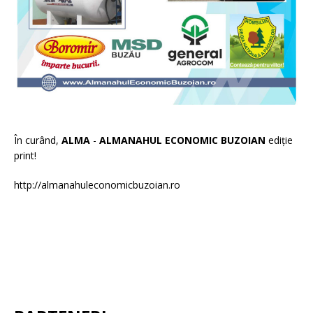
În curând,
ALMA
-
ALMANAHUL ECONOMIC BUZOIAN
ediție
print!
http://almanahuleconomicbuzoian.ro