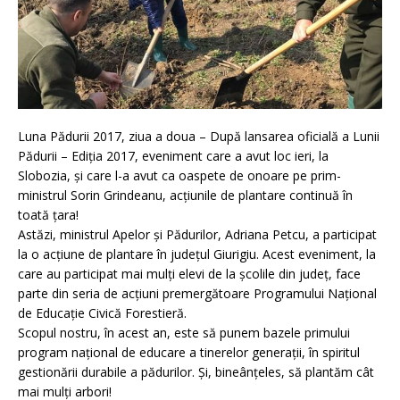
Luna Pădurii 2017, ziua a doua – După lansarea oficială a Lunii
Pădurii – Ediția 2017, eveniment care a avut loc ieri, la
Slobozia, și care l-a avut ca oaspete de onoare pe prim-
ministrul Sorin Grindeanu, acțiunile de plantare continuă în
toată țara!
Astăzi, ministrul Apelor și Pădurilor, Adriana Petcu, a participat
la o acțiune de plantare în județul Giurigiu. Acest eveniment, la
care au participat mai mulți elevi de la școlile din județ, face
parte din seria de acțiuni premergătoare Programului Național
de Educație Civică Forestieră.
Scopul nostru, în acest an, este să punem bazele primului
program național de educare a tinerelor generații, în spiritul
gestionării durabile a pădurilor. Și, bineânțeles, să plantăm cât
mai mulți arbori!