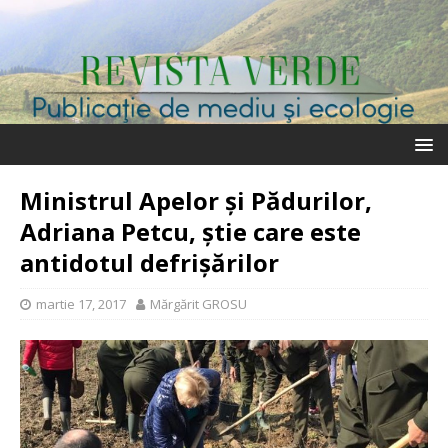
Ministrul Apelor și Pădurilor,
Adriana Petcu, știe care este
antidotul defrișărilor
martie 17, 2017
Mărgărit GROSU