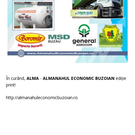
În curând,
ALMA
-
ALMANAHUL ECONOMIC BUZOIAN
ediție
print!
http://almanahuleconomicbuzoian.ro