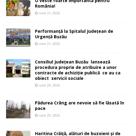
O veste foarte importantă pentru
România!
iulie 31, 2026
Performanță la Spitalul Județean de
Urgență Buzău
iulie 31, 2026
Consiliul Județean Buzău lansează
procedura proprie de atribuire a unor
contracte de achiziție publică ce au ca
obiect servicii sociale
iulie 29, 2026
Pădurea Crâng are nevoie să fie lăsată în
pace
iulie 29, 2026
Haritina Crăiță, alături de buzoieni și de