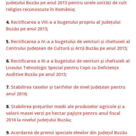
județului Buzău pe anul 2015 pentru unele unități de cult
religios recunoscute în România
;
4.
Rectificarea a VIII-a a bugetului propriu al Județului
Buzău pe anul 2015
;
5.
Rectificarea a IV-a a bugetului de venituri și cheltuieli al
Centrului Județean de Cultură și Artă Buzău pe anul 2015
;
6.
Rectificarea a III-a a bugetului de venituri și cheltuieli al
Liceului Tehnologic Special pentru Copii cu Deficiențe
Auditive Buzău pe anul 2015
;
7.
Stabilirea taxelor și tarifelor de nivel județean pentru
anul 2016
;
8.
Stabilirea prețurilor medii ale produselor agricole și a
valorii masei verzi pe hectar pajiște pentru anul fiscal
2016 la nivelul Județului Buzău
;
9.
Acordarea de premii speciale elevilor din Județul Buzău