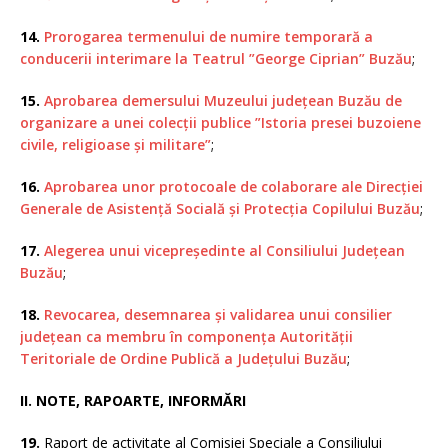
14.
Prorogarea termenului de numire temporară a
conducerii interimare la Teatrul ”George Ciprian” Buzău
;
15.
Aprobarea demersului Muzeului județean Buzău de
organizare a unei colecții publice ”Istoria presei buzoiene
civile, religioase și militare”
;
16.
Aprobarea unor protocoale de colaborare ale Direcției
Generale de Asistență Socială și Protecția Copilului Buzău
;
17.
Alegerea unui vicepreședinte al Consiliului Județean
Buzău
;
18.
Revocarea, desemnarea și validarea unui consilier
județean ca membru în componența Autorității
Teritoriale de Ordine Publică a Județului Buzău
;
II. NOTE, RAPOARTE, INFORMĂRI
19.
Raport de activitate al Comisiei Speciale a Consiliului