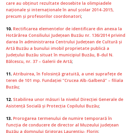
care au obținut rezultate deosebite la olimpiadele
naționale și internaționale în anul școlar 2014-2015,
precum și profesorilor coordonatori
;
10.
Rectificarea elementelor de identificare din anexa la
Hotărârea Consiliului Județean Buzău nr. 136/2014 privind
darea în administrarea Centrului Județean de Cultură și
Artă Buzău a bunului imobil proprietate publică a
Județului Buzău situat în municipiul Buzău, B-dul N.
Bălcescu, nr. 37 – Galerii de Artă
;
11.
Atribuirea, în folosință gratuită, a unei suprafețe de
teren de 101 mp. Fundației ”Crucea Alb-Galbenă” – filiala
Buzău
;
12.
Stabilirea unor măsuri la nivelul Direcției Generale de
Asistență Socială și Protecția Copilului Buzău
;
13.
Prorogarea termenului de numire temporară în
funcția de conducere de director al Muzeului județean
Buzău a domnului Grigoraș Laurențiu- Florin
;