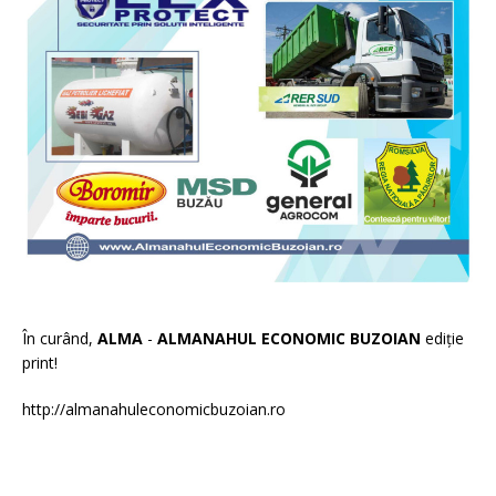
În curând,
ALMA
-
ALMANAHUL ECONOMIC BUZOIAN
ediție
print!
http://almanahuleconomicbuzoian.ro