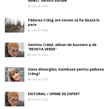
obiect servicii sociale
iulie 29, 2026
Pădurea Crâng are nevoie să fie lăsată în
pace
iulie 29, 2026
Haritina Crăiță, alături de buzoieni și de
”REVISTA VERDE”
iulie 26, 2026
Oana Gheorghiu, kamikaze pentru pădurea
Crâng?
iulie 26, 2026
EDITORIAL / OPINIE DE EXPERT
iulie 26, 2026