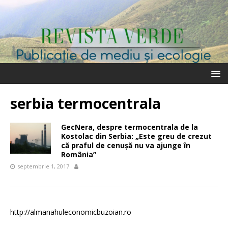
serbia termocentrala
GecNera, despre termocentrala de la
Kostolac din Serbia: „Este greu de crezut
că praful de cenuşă nu va ajunge în
România”
septembrie 1, 2017
http://almanahuleconomicbuzoian.ro