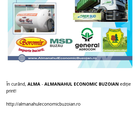
În curând,
ALMA
-
ALMANAHUL ECONOMIC BUZOIAN
ediție
print!
http://almanahuleconomicbuzoian.ro