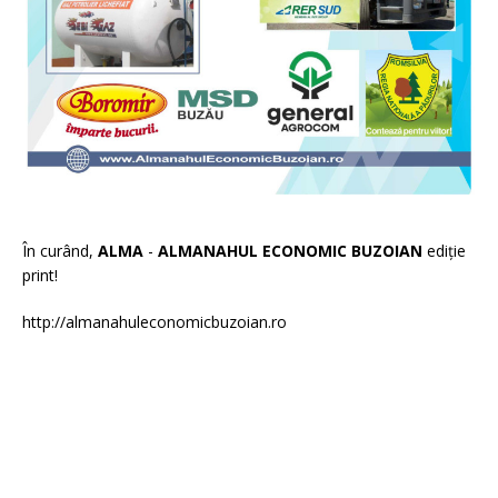
În curând,
ALMA
-
ALMANAHUL ECONOMIC BUZOIAN
ediție
print!
http://almanahuleconomicbuzoian.ro