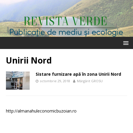
Unirii Nord
Sistare furnizare apă în zona Unirii Nord
octombrie 29, 2018
Mărgărit GROSU
http://almanahuleconomicbuzoian.ro