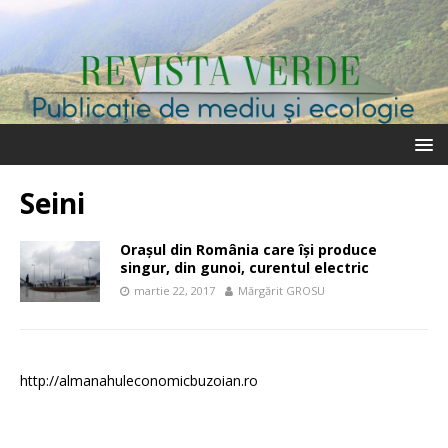
Seini
Oraşul din România care îşi produce
singur, din gunoi, curentul electric
martie 22, 2017
Mărgărit GROSU
http://almanahuleconomicbuzoian.ro