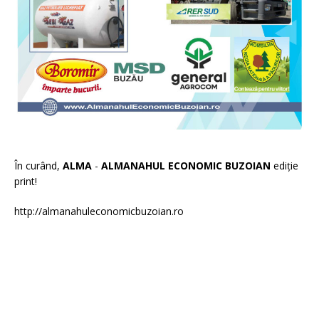
În curând,
ALMA
-
ALMANAHUL ECONOMIC BUZOIAN
ediție
print!
http://almanahuleconomicbuzoian.ro