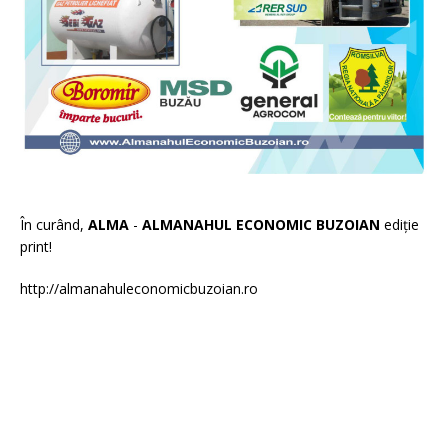
În curând,
ALMA
-
ALMANAHUL ECONOMIC BUZOIAN
ediție
print!
http://almanahuleconomicbuzoian.ro