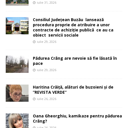
iulie 31, 2026
Consiliul Județean Buzău lansează
procedura proprie de atribuire a unor
contracte de achiziție publică ce au ca
obiect servicii sociale
iulie 29, 2026
Pădurea Crâng are nevoie să fie lăsată în
pace
iulie 29, 2026
Haritina Crăiță, alături de buzoieni și de
”REVISTA VERDE”
iulie 26, 2026
Oana Gheorghiu, kamikaze pentru pădurea
Crâng?
iulie 26, 2026