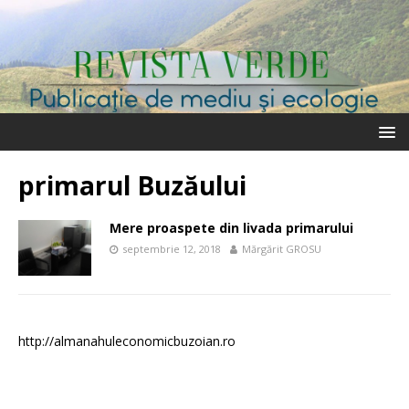
primarul Buzăului
Mere proaspete din livada primarului
septembrie 12, 2018
Mărgărit GROSU
http://almanahuleconomicbuzoian.ro