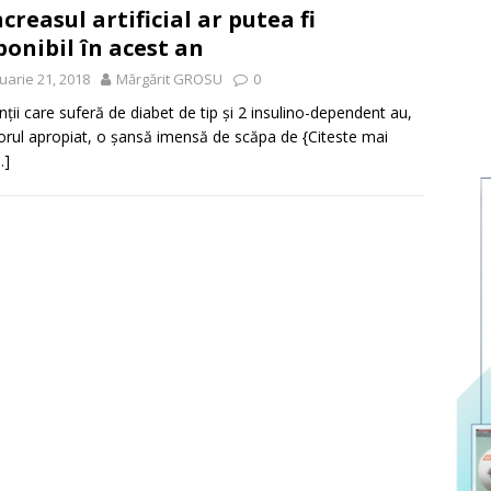
creasul artificial ar putea fi
ponibil în acest an
uarie 21, 2018
Mărgărit GROSU
0
nţii care suferă de diabet de tip și 2 insulino-dependent au,
itorul apropiat, o șansă imensă de scăpa de
{Citeste mai
…]