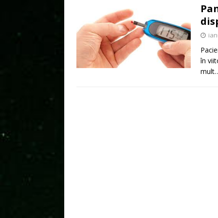
Pan
dis
ian
Pacie
în vi
mult