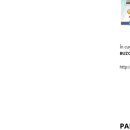
În cu
BUZ
http:
PA