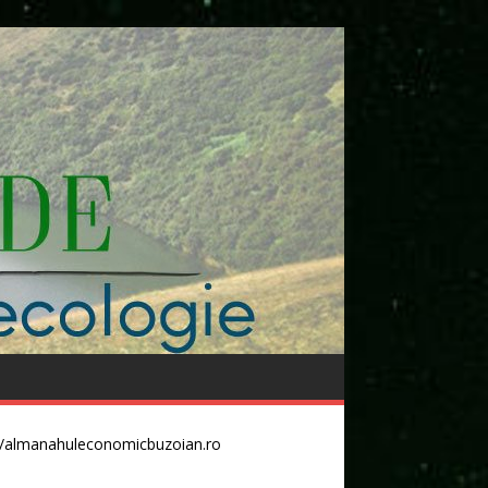
//almanahuleconomicbuzoian.ro