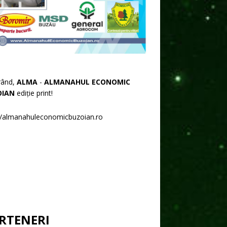
rând,
ALMA
-
ALMANAHUL ECONOMIC
OIAN
ediție print!
//almanahuleconomicbuzoian.ro
RTENERI