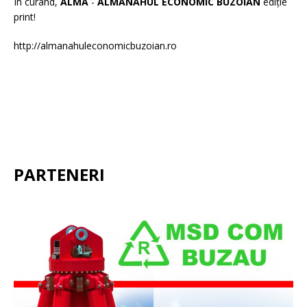
În curând,
ALMA
-
ALMANAHUL ECONOMIC BUZOIAN
ediție
print!
http://almanahuleconomicbuzoian.ro
PARTENERI