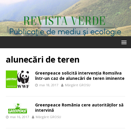
alunecări de teren
Greenpeace solicită intervenția Romsilva
într-un caz de alunecări de teren iminente
mai 18, 2017
Mărgărit GROSU
Greenpeace România cere autorităților să
intervină
mai 16, 2017
Mărgărit GROSU