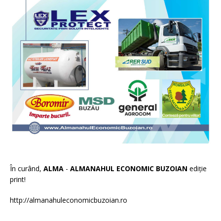
În curând,
ALMA
-
ALMANAHUL ECONOMIC BUZOIAN
ediție
print!
http://almanahuleconomicbuzoian.ro