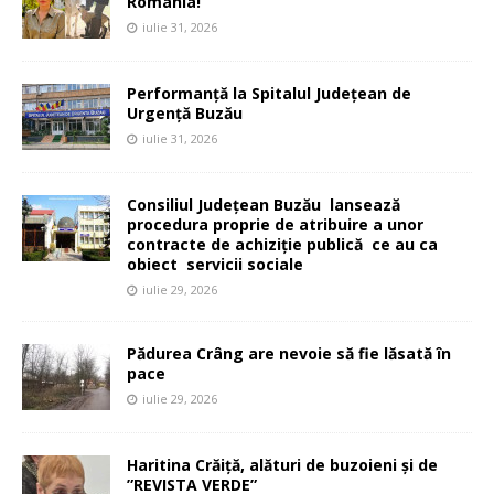
România!
iulie 31, 2026
Performanță la Spitalul Județean de
Urgență Buzău
iulie 31, 2026
Consiliul Județean Buzău lansează
procedura proprie de atribuire a unor
contracte de achiziție publică ce au ca
obiect servicii sociale
iulie 29, 2026
Pădurea Crâng are nevoie să fie lăsată în
pace
iulie 29, 2026
Haritina Crăiță, alături de buzoieni și de
”REVISTA VERDE”