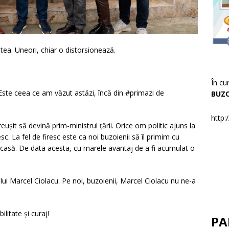
atea. Uneori, chiar o distorsionează.
În cu
 Este ceea ce am văzut astăzi, încă din #primazi de
BUZ
http:
ușit să devină prim-ministrul țării. Orice om politic ajuns la
resc. La fel de firesc este ca noi buzoienii să îl primim cu
acasă. De data acesta, cu marele avantaj de a fi acumulat o
lui Marcel Ciolacu. Pe noi, buzoienii, Marcel Ciolacu nu ne-a
litate și curaj!
PA