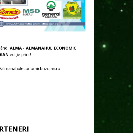
rând,
ALMA
-
ALMANAHUL ECONOMIC
OIAN
ediție print!
//almanahuleconomicbuzoian.ro
RTENERI