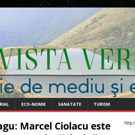
RIAL
ECO-NOMIE
SANATATE
TURISM
gu: Marcel Ciolacu este
http: