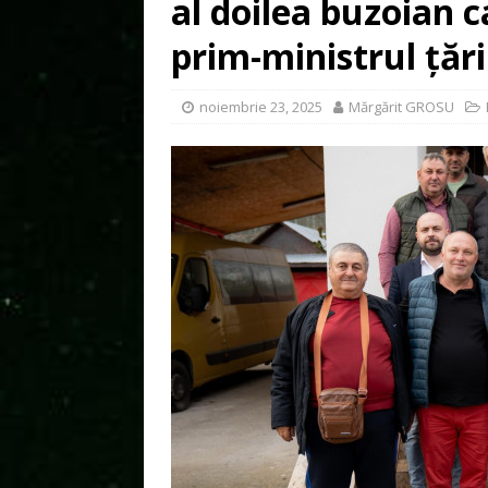
al doilea buzoian c
prim-ministrul țări
noiembrie 23, 2025
Mărgărit GROSU