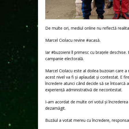
De multe ori, mediul online nu reflectă realit
Marcel Ciolacu revine #acasă.
Iar #buzoienii îl primesc cu brațele deschise.
campanie electorală.
Marcel Ciolacu este al doilea buzoian care a re
acest nivel va fi și aplaudat și contestat. E fi
încredere atunci când decide să se întoarcă 
experiență administrativă de necontestat.
I-am acordat de multe ori votul și încrederea 
dezamăgit.
Buzăul a votat mereu cu încredere, responsabi