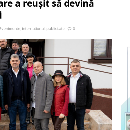
are a reușit să devină
i
Evenimente
,
international
,
publicitate
0