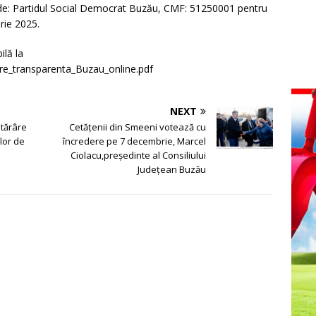
 Partidul Social Democrat Buzău, CMF: 51250001 pentru
rie 2025.
ilă la
care_transparenta_Buzau_online.pdf
NEXT
otărâre
Cetățenii din Smeeni votează cu
elor de
încredere pe 7 decembrie, Marcel
Ciolacu,președinte al Consiliului
Județean Buzău