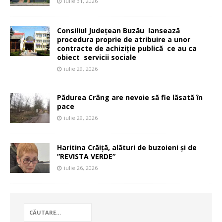
iulie 31, 2026
Consiliul Județean Buzău lansează
procedura proprie de atribuire a unor
contracte de achiziție publică ce au ca
obiect servicii sociale
iulie 29, 2026
Pădurea Crâng are nevoie să fie lăsată în
pace
iulie 29, 2026
Haritina Crăiță, alături de buzoieni și de
”REVISTA VERDE”
iulie 26, 2026