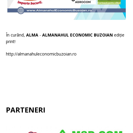
În curând,
ALMA
-
ALMANAHUL ECONOMIC BUZOIAN
ediție
print!
http://almanahuleconomicbuzoian.ro
PARTENERI