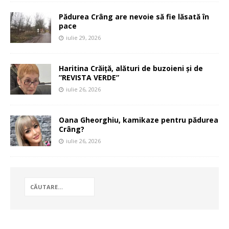
Pădurea Crâng are nevoie să fie lăsată în
pace
iulie 29, 2026
Haritina Crăiță, alături de buzoieni și de
”REVISTA VERDE”
iulie 26, 2026
Oana Gheorghiu, kamikaze pentru pădurea
Crâng?
iulie 26, 2026