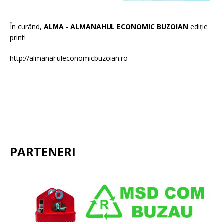
În curând,
ALMA
-
ALMANAHUL ECONOMIC BUZOIAN
ediție
print!
http://almanahuleconomicbuzoian.ro
PARTENERI