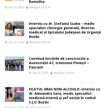
Romsilva
mai 23, 2025
Mărgărit GROSU
Interviu cu dr. Ștefania Szabo – medic
specialist chirurgie generală, director
medical al Spitalului Județean de Urgență
Buzău
mai 23, 2025
Mărgărit GROSU
Continuă lucrările de construcție a
Autostrăzii A7, tronsonul Ploiești –
Pașcani!
mai 22, 2025
Mărgărit GROSU
FICATUL GRAS NON-ALCOOLIC-interviu cu
dr. Alexandra Sava, medic specialist
medicină internă și șef secție în cadrul
S.J.U. Buzău
mai 20, 2025
Mărgărit GROSU