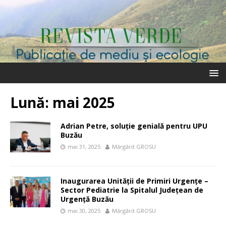
Lună:
mai 2025
Adrian Petre, soluție genială pentru UPU
Buzău
mai 31, 2025
Mărgărit GROSU
Inaugurarea Unității de Primiri Urgențe –
Sector Pediatrie la Spitalul Județean de
Urgență Buzău
mai 30, 2025
Mărgărit GROSU