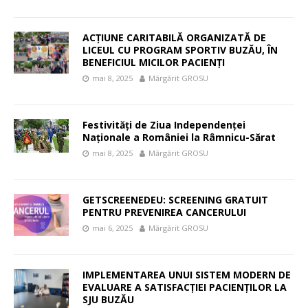
ACȚIUNE CARITABILĂ ORGANIZATĂ DE
LICEUL CU PROGRAM SPORTIV BUZĂU, ÎN
BENEFICIUL MICILOR PACIENȚI
mai 8, 2025
Mărgărit GROSU
Festivități de Ziua Independenței
Naționale a României la Râmnicu-Sărat
mai 8, 2025
Mărgărit GROSU
GETSCREENEDEU: SCREENING GRATUIT
PENTRU PREVENIREA CANCERULUI
mai 6, 2025
Mărgărit GROSU
IMPLEMENTAREA UNUI SISTEM MODERN DE
EVALUARE A SATISFACȚIEI PACIENȚILOR LA
SJU BUZĂU