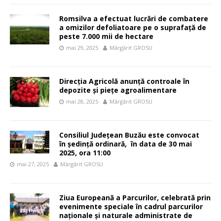
Romsilva a efectuat lucrări de combatere
a omizilor defoliatoare pe o suprafață de
peste 7.000 mii de hectare
mai 29, 2025
Mărgărit GROSU
Direcția Agricolă anunță controale în
depozite și piețe agroalimentare
mai 28, 2025
Mărgărit GROSU
Consiliul Județean Buzău este convocat
în şedinţă ordinară, în data de 30 mai
2025, ora 11:00
mai 27, 2025
Mărgărit GROSU
Ziua Europeană a Parcurilor, celebrată prin
evenimente speciale în cadrul parcurilor
naționale și naturale administrate de