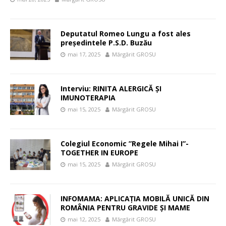
Deputatul Romeo Lungu a fost ales
președintele P.S.D. Buzău
mai 17, 2025
Mărgărit GROSU
Interviu: RINITA ALERGICĂ ȘI
IMUNOTERAPIA
mai 15, 2025
Mărgărit GROSU
Colegiul Economic ”Regele Mihai I”-
TOGETHER IN EUROPE
mai 15, 2025
Mărgărit GROSU
INFOMAMA: APLICAȚIA MOBILĂ UNICĂ DIN
ROMÂNIA PENTRU GRAVIDE ȘI MAME
mai 12, 2025
Mărgărit GROSU