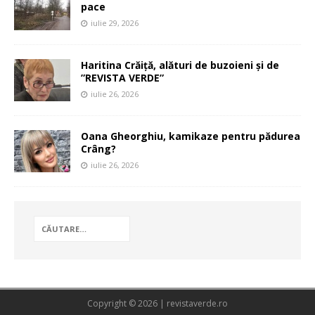
pace
iulie 29, 2026
Haritina Crăiță, alături de buzoieni și de
”REVISTA VERDE”
iulie 26, 2026
Oana Gheorghiu, kamikaze pentru pădurea
Crâng?
iulie 26, 2026
Copyright © 2026 | revistaverde.ro