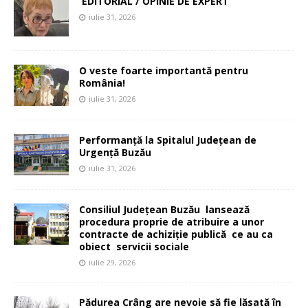
EDITORIAL / OPINIE DE EXPERT
iulie 31, 2026
O veste foarte importantă pentru
România!
iulie 31, 2026
Performanță la Spitalul Județean de
Urgență Buzău
iulie 31, 2026
Consiliul Județean Buzău lansează
procedura proprie de atribuire a unor
contracte de achiziție publică ce au ca
obiect servicii sociale
iulie 29, 2026
Pădurea Crâng are nevoie să fie lăsată în