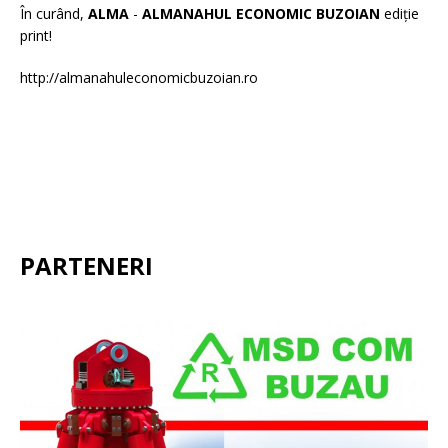
În curând,
ALMA
-
ALMANAHUL ECONOMIC BUZOIAN
ediție
print!
http://almanahuleconomicbuzoian.ro
PARTENERI