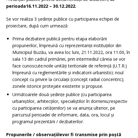
perioada16.11.2022 – 30.12.2022.
Se vor realiza 3 ședințe publice cu participarea echipei de
proiectare, după cum urmează:
Prima dezbatere publică pentru etapa elaborării
propunerilor, împreună cu reprezentanții instituțiilor din
Municipiul Buzău, va avea loc luni, 21.11.2022, ora 11.00, în
sala 13 din cadrul primăriei, prin intermediul căreia se vor
face cunoscute:noile unități teritoriale de referință (U.T.R.)
împreună cu reglementările și indicatorii urbanistici; noul
concept cu privire la circulații (concept radial concentric);
zonele istorice protejate existente și propuse.
Următoarele două ședințe publice (cu participarea
urbaniștilor, arhitecților, specialiștilor în domeniu;respectiv
cu participarea cetățenilor) se va anunța ulterior, pe
parcursul perioadei de informare, data, ora, locul și
programul prezentării / dezbaterilor.
Propunerile / observațiilevor fi transmise prin poştă