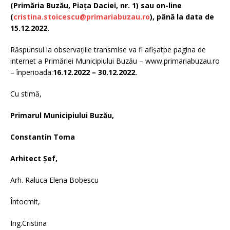
(Primăria Buzău, Piaţa Daciei, nr. 1) sau on-line
(
cristina.stoicescu@primariabuzau.ro
)
, până la data de
15.12.2022.
Răspunsul la observaţiile transmise va fi afişatpe pagina de
internet a Primăriei Municipiului Buzău – www.primariabuzau.ro
– înperioada:
16.12.2022 – 30.12.2022.
Cu stimă,
Primarul Municipiului Buzău,
Constantin Toma
Arhitect Șef,
Arh. Raluca Elena Bobescu
Întocmit,
Ing.Cristina