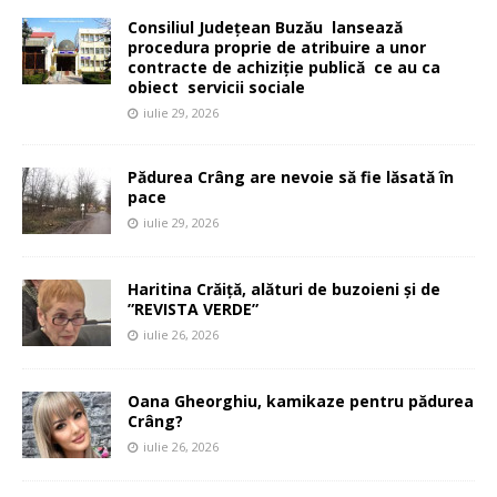
Consiliul Județean Buzău lansează
procedura proprie de atribuire a unor
contracte de achiziție publică ce au ca
obiect servicii sociale
iulie 29, 2026
Pădurea Crâng are nevoie să fie lăsată în
pace
iulie 29, 2026
Haritina Crăiță, alături de buzoieni și de
”REVISTA VERDE”
iulie 26, 2026
Oana Gheorghiu, kamikaze pentru pădurea
Crâng?
iulie 26, 2026