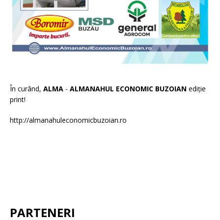
În curând,
ALMA
-
ALMANAHUL ECONOMIC BUZOIAN
ediție
print!
http://almanahuleconomicbuzoian.ro
PARTENERI