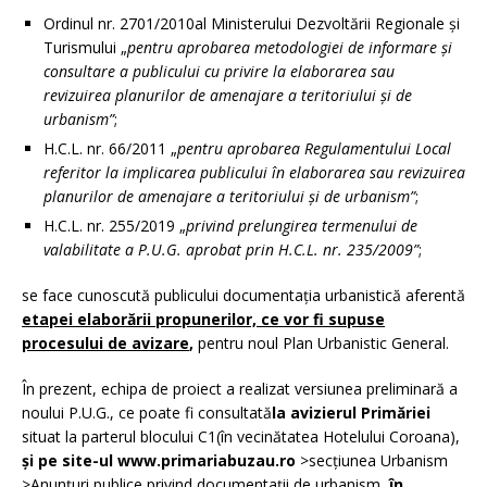
Ordinul nr. 2701/2010al Ministerului Dezvoltării Regionale şi
Turismului „
pentru aprobarea metodologiei de informare şi
consultare a publicului cu privire la elaborarea sau
revizuirea planurilor de amenajare a teritoriului şi de
urbanism”
;
H.C.L. nr. 66/2011 „
pentru aprobarea Regulamentului Local
referitor la implicarea publicului în elaborarea sau revizuirea
planurilor de amenajare a teritoriului şi de urbanism”
;
H.C.L. nr. 255/2019 „
privind prelungirea termenului de
valabilitate a P.U.G. aprobat prin H.C.L. nr. 235/2009
”
;
se face cunoscută publicului documentația urbanistică aferentă
etapei elaborării propunerilor, ce vor fi supuse
procesului de avizare
,
pentru noul Plan Urbanistic General.
În prezent, echipa de proiect a realizat versiunea preliminară a
noului P.U.G., ce poate fi consultată
la avizierul Primăriei
situat la parterul blocului C1(în vecinătatea Hotelului Coroana),
și pe site-ul www.primariabuzau.ro
>secţiunea Urbanism
>Anunţuri publice privind documentaţii de urbanism,
în