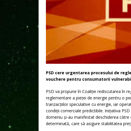
PSD cere urgentarea procesului de regle
vouchere pentru consumatorii vulnerabi
PSD va propune în Coaliție rediscutarea în reg
reglementare a pieței de energie pentru o per
tranzacțiilor speculative cu energie, iar opera
condiții comerciale predictibile. Inițiativa PS
domeniu și-au manifestat deschiderea către 
determinată, care să asigure stabilitatea preț