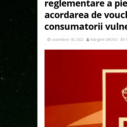
reglementare a pieț
acordarea de vouc
consumatorii vulne
octombrie 18, 2022
Mărgărit GROSU