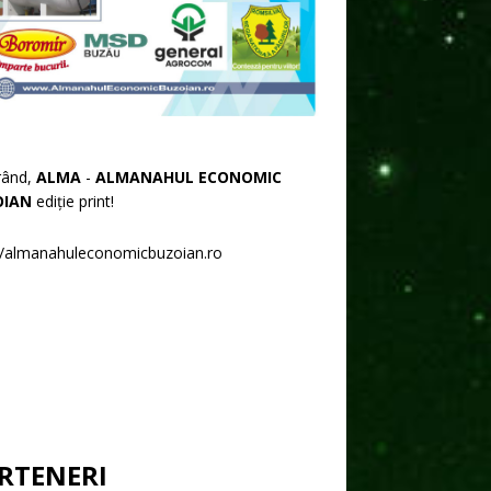
rând,
ALMA
-
ALMANAHUL ECONOMIC
OIAN
ediție print!
//almanahuleconomicbuzoian.ro
RTENERI