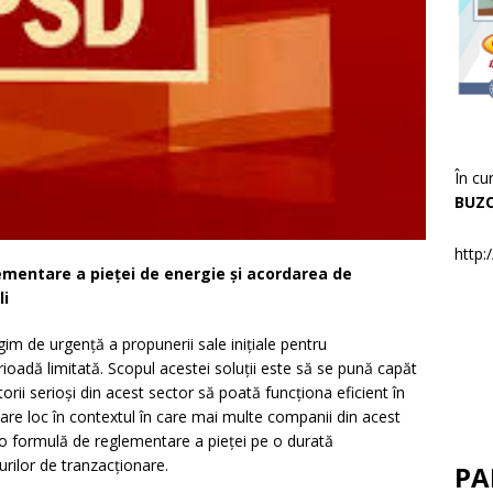
În cu
BUZ
http:
mentare a pieței de energie și acordarea de
li
im de urgență a propunerii sale inițiale pentru
ioadă limitată. Scopul acestei soluții este să se pună capăt
torii serioși din acest sector să poată funcționa eficient în
D are loc în contextul în care mai multe companii din acest
o formulă de reglementare a pieței pe o durată
urilor de tranzacționare.
PA