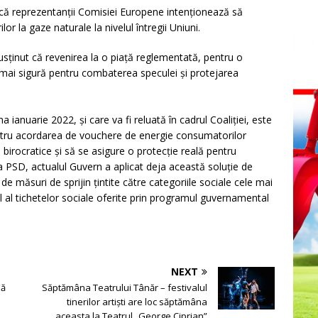
 că reprezentanții Comisiei Europene intenționează să
r la gaze naturale la nivelul întregii Uniuni.
susținut că revenirea la o piață reglementată, pentru o
 mai sigură pentru combaterea speculei și protejarea
ianuarie 2022, și care va fi reluată în cadrul Coaliției, este
entru acordarea de vouchere de energie consumatorilor
e birocratice și să se asigure o protecție reală pentru
va PSD, actualul Guvern a aplicat deja această soluție de
de măsuri de sprijin țintite către categoriile sociale cele mai
el al tichetelor sociale oferite prin programul guvernamental
NEXT
să
Săptămâna Teatrului Tânăr – festivalul
tinerilor artiști are loc săptămâna
aceasta la Teatrul „George Ciprian”