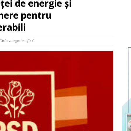
ei de energie și
here pentru
rabili
Fără categorie
0