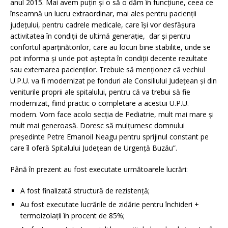
anul 2015. Mai avem puțin și o să o dăm în funcțiune, ceea ce
înseamnă un lucru extraordinar, mai ales pentru pacienții
județului, pentru cadrele medicale, care își vor desfășura
activitatea în condiții de ultimă generație, dar și pentru
confortul aparținătorilor, care au locuri bine stabilite, unde se
pot informa și unde pot aștepta în condiții decente rezultate
sau externarea pacienților. Trebuie să menționez că vechiul
U.P.U. va fi modernizat pe fonduri ale Consiliului Județean și din
veniturile proprii ale spitalului, pentru că va trebui să fie
modernizat, fiind practic o completare a acestui U.P.U.
modern. Vom face acolo secția de Pediatrie, mult mai mare și
mult mai generoasă. Doresc să mulțumesc domnului
președinte Petre Emanoil Neagu pentru sprijinul constant pe
care îl oferă Spitalului Județean de Urgență Buzău”.
Până în prezent au fost executate următoarele lucrări:
A fost finalizată structură de rezistenţă;
Au fost executate lucrările de zidărie pentru închideri +
termoizolații în procent de 85%;