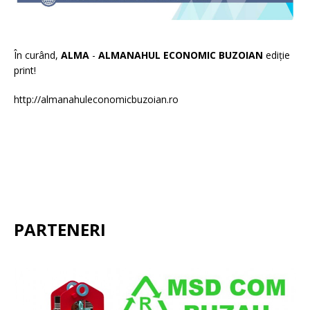
În curând,
ALMA
-
ALMANAHUL ECONOMIC BUZOIAN
ediție
print!
http://almanahuleconomicbuzoian.ro
PARTENERI