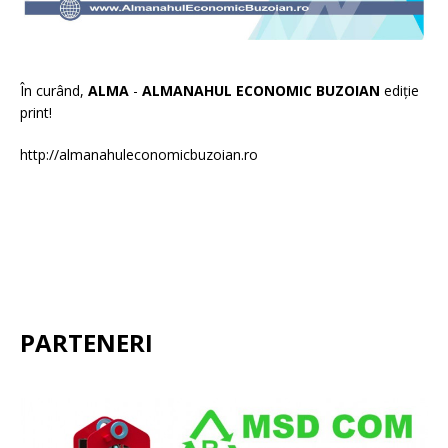
În curând,
ALMA
-
ALMANAHUL ECONOMIC BUZOIAN
ediție
print!
http://almanahuleconomicbuzoian.ro
PARTENERI