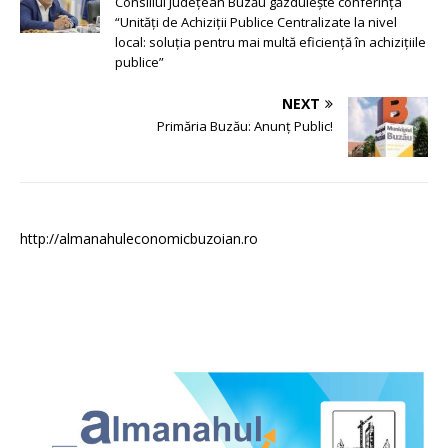
Consiliul Județean Buzău găzduiește conferința
“Unități de Achiziții Publice Centralizate la nivel
local: soluția pentru mai multă eficiență în achizițiile
publice”
NEXT
Primăria Buzău: Anunț Public!
http://almanahuleconomicbuzoian.ro