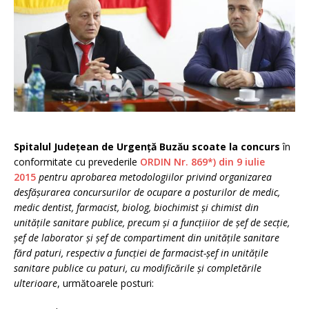
Spitalul Judeţean de Urgenţă Buzău scoate la concurs
în
conformitate cu prevederile
ORDIN Nr. 869*) din 9 iulie
2015
pentru aprobarea metodologiilor privind organizarea
desfăşurarea concursurilor de ocupare a posturilor de medic,
medic dentist, farmacist, biolog, biochimist şi chimist din
unităţile sanitare publice, precum şi a funcţiiior de şef de secţie,
şef de laborator şi şef de compartiment din unităţile sanitare
fărd paturi, respectiv a funcţiei de farmacist-şef in unităţile
sanitare publice cu paturi, cu modificările şi completările
ulterioare
, următoarele posturi: