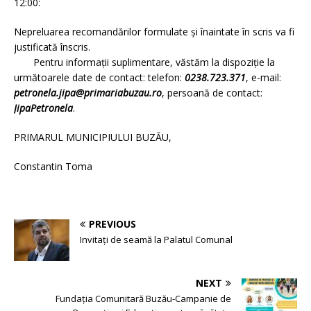
12:00:
Nepreluarea recomandărilor formulate şi înaintate în scris va fi
justificată înscris.
Pentru informaţii suplimentare, văstăm la dispoziţie la
următoarele date de contact: telefon:
0238.723.371
, e-mail:
petronela.jipa@primariabuzau.ro
, persoană de contact:
JipaPetronela
.
PRIMARUL MUNICIPIULUI BUZĂU,
Constantin Toma
PREVIOUS
Invitați de seamă la Palatul Comunal
NEXT
Fundația Comunitară Buzău-Campanie de