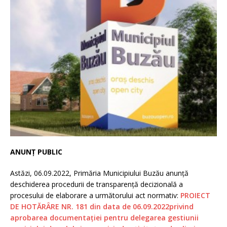
ANUNȚ PUBLIC
Astăzi, 06.09.2022, Primăria Municipiului Buzău anunță
deschiderea procedurii de transparenţă decizională a
procesului de elaborare a următorului act normativ:
PROIECT
DE HOTĂRÂRE NR. 181 din data de 06.09.2022
privind
aprobarea documentației pentru delegarea gestiunii