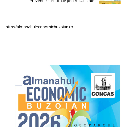
Prevenție si Educatie pentru sănătate
http://almanahuleconomicbuzoian.ro