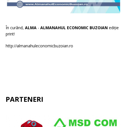
În curând,
ALMA
-
ALMANAHUL ECONOMIC BUZOIAN
ediție
print!
http://almanahuleconomicbuzoian.ro
PARTENERI