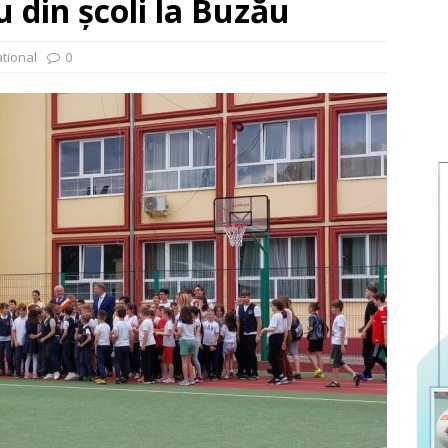
 din școli la Buzău
ational
0