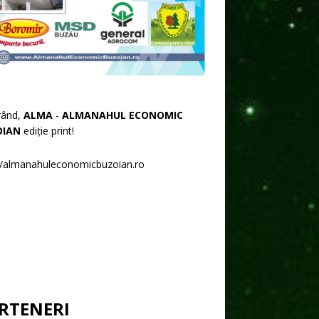
rând,
ALMA
-
ALMANAHUL ECONOMIC
OIAN
ediție print!
//almanahuleconomicbuzoian.ro
RTENERI