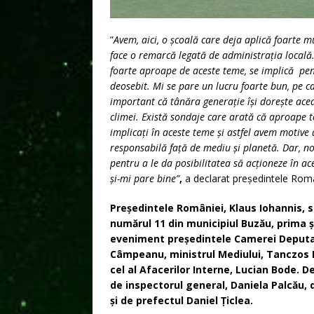
”
Avem, aici, o școală care deja aplică foarte m
face o remarcă legată de administrația locală
foarte aproape de aceste teme, se implică pent
deosebit. Mi se pare un lucru foarte bun, pe ca
important că tânăra generație își dorește ac
climei. Există sondaje care arată că aproape to
implicați în aceste teme și astfel avem motive
responsabilă față de mediu și planetă. Dar, noi
pentru a le da posibilitatea să acționeze în ace
și-mi pare bine”
,
a declarat președintele Româ
Președintele României, Klaus Iohannis, s-
numărul 11 din municipiul Buzău, prima șc
eveniment președintele Camerei Deputațil
Câmpeanu, ministrul Mediului, Tanczos B
cel al Afacerilor Interne, Lucian Bode.
de inspectorul general, Daniela Palcău,
și de prefectul Daniel Țiclea.