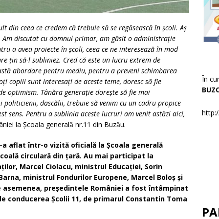
ult din ceea ce credem că trebuie să se regăsească în școli. Aș
. Am discutat cu domnul primar, am găsit o administrație
ru a avea proiecte în școli, ceea ce ne interesează în mod
re țin să-l subliniez. Cred că este un lucru extrem de
eastă abordare pentru mediu, pentru a preveni schimbarea
În cu
ți copiii sunt interesați de aceste teme, doresc să fie
BUZ
 de optimism. Tânăra generație dorește să fie mai
 politicienii, dascălii, trebuie să venim cu un cadru propice
http:
st sens. Pentru a sublinia aceste lucruri am venit astăzi aici,
niei la Școala generală nr.11 din Buzău.
a aflat într-o vizită oficială la Școala generală
oală circulară din țară. Au mai participat la
or, Marcel Ciolacu, ministrul Educației, Sorin
arna, ministrul Fondurilor Europene, Marcel Boloș și
 De asemenea, președintele României a fost întâmpinat
 de conducerea Școlii 11, de primarul Constantin Toma
PA