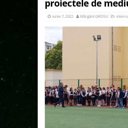
proiectele de mediu
iunie 7, 2022
Mărgărit GROSU
intern