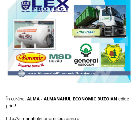
În curând,
ALMA
-
ALMANAHUL ECONOMIC BUZOIAN
ediție
print!
http://almanahuleconomicbuzoian.ro