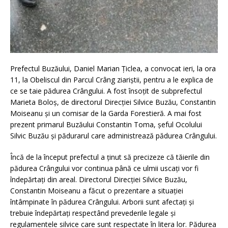
Prefectul Buzăului, Daniel Marian Țiclea, a convocat ieri, la ora
11, la Obeliscul din Parcul Crâng ziariștii, pentru a le explica de
ce se taie pădurea Crângului. A fost însoțit de subprefectul
Marieta Boloș, de directorul Direcției Silvice Buzău, Constantin
Moiseanu și un comisar de la Garda Forestieră. A mai fost
prezent primarul Buzăului Constantin Toma, șeful Ocolului
Silvic Buzău și pădurarul care administrează pădurea Crângului.
Încă de la început prefectul a ținut să precizeze că tăierile din
pădurea Crângului vor continua până ce ulmii uscați vor fi
îndepărtați din areal. Directorul Direcției Silvice Buzău,
Constantin Moiseanu a făcut o prezentare a situației
întâmpinate în pădurea Crângului. Arborii sunt afectați și
trebuie îndepărtați respectând prevederile legale și
regulamentele silvice care sunt respectate în litera lor. Pădurea