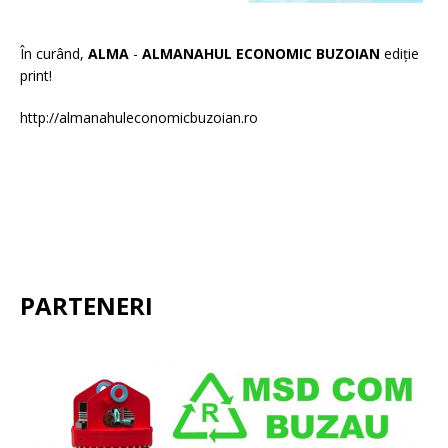
În curând,
ALMA
-
ALMANAHUL ECONOMIC BUZOIAN
ediție
print!
http://almanahuleconomicbuzoian.ro
PARTENERI