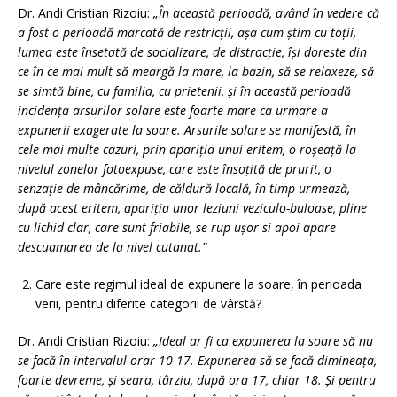
Dr. Andi Cristian Rizoiu:
„În această perioadă, având în vedere că
a fost o perioadă marcată de restricţii, aşa cum ştim cu toţii,
lumea este însetată de socializare, de distracţie, îşi doreşte din
ce în ce mai mult să meargă la mare, la bazin, să se relaxeze, să
se simtă bine, cu familia, cu prietenii, şi în această perioadă
incidenţa arsurilor solare este foarte mare ca urmare a
expunerii exagerate la soare. Arsurile solare se manifestă, în
cele mai multe cazuri, prin apariţia unui eritem, o roşeaţă la
nivelul zonelor fotoexpuse, care este însoţită de prurit, o
senzaţie de mâncărime, de căldură locală, în timp urmează,
după acest eritem, apariţia unor leziuni veziculo-buloase, pline
cu lichid clar, care sunt friabile, se rup uşor si apoi apare
descuamarea de la nivel cutanat.”
Care este regimul ideal de expunere la soare, în perioada
verii, pentru diferite categorii de vârstă?
Dr. Andi Cristian Rizoiu:
„Ideal ar fi ca expunerea la soare să nu
se facă în intervalul orar 10-17. Expunerea să se facă dimineața,
foarte devreme, şi seara, târziu, după ora 17, chiar 18. Și pentru