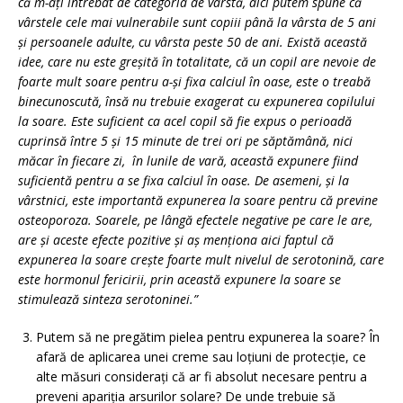
că m-aţi întrebat de categoria de vârstă, aici putem spune că
vârstele cele mai vulnerabile sunt copiii până la vârsta de 5 ani
şi persoanele adulte, cu vârsta peste 50 de ani. Există această
idee, care nu este greşită în totalitate, că un copil are nevoie de
foarte mult soare pentru a-şi fixa calciul în oase, este o treabă
binecunoscută, însă nu trebuie exagerat cu expunerea copilului
la soare. Este suficient ca acel copil să fie expus o perioadă
cuprinsă între 5 şi 15 minute de trei ori pe săptămână, nici
măcar în fiecare zi, în lunile de vară, această expunere fiind
suficientă pentru a se fixa calciul în oase. De asemeni, şi la
vârstnici, este importantă expunerea la soare pentru că previne
osteoporoza. Soarele, pe lângă efectele negative pe care le are,
are şi aceste efecte pozitive şi aș menţiona aici faptul că
expunerea la soare creşte foarte mult nivelul de serotonină, care
este hormonul fericirii, prin această expunere la soare se
stimulează sinteza serotoninei.”
Putem să ne pregătim pielea pentru expunerea la soare? În
afară de aplicarea unei creme sau loțiuni de protecție, ce
alte măsuri considerați că ar fi absolut necesare pentru a
preveni apariția arsurilor solare? De unde trebuie să