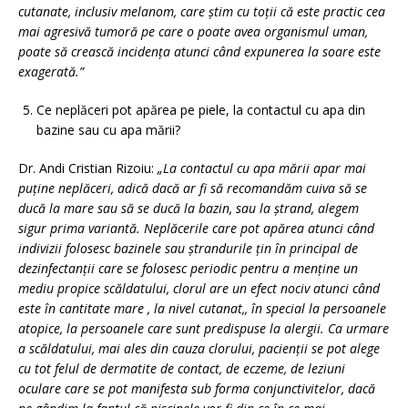
cutanate, inclusiv melanom, care ştim cu toţii că este practic cea
mai agresivă tumoră pe care o poate avea organismul uman,
poate să crească incidenţa atunci când expunerea la soare este
exagerată.”
Ce neplăceri pot apărea pe piele, la contactul cu apa din
bazine sau cu apa mării?
Dr. Andi Cristian Rizoiu:
„La contactul cu apa mării apar mai
puţine neplăceri, adică dacă ar fi să recomandăm cuiva să se
ducă la mare sau să se ducă la bazin, sau la ştrand, alegem
sigur prima variantă. Neplăcerile care pot apărea atunci când
indivizii folosesc bazinele sau ştrandurile ţin în principal de
dezinfectanţii care se folosesc periodic pentru a menţine un
mediu propice scăldatului, clorul are un efect nociv atunci când
este în cantitate mare , la nivel cutanat,, în special la persoanele
atopice, la persoanele care sunt predispuse la alergii. Ca urmare
a scăldatului, mai ales din cauza clorului, pacienţii se pot alege
cu tot felul de dermatite de contact, de eczeme, de leziuni
oculare care se pot manifesta sub forma conjunctivitelor, dacă