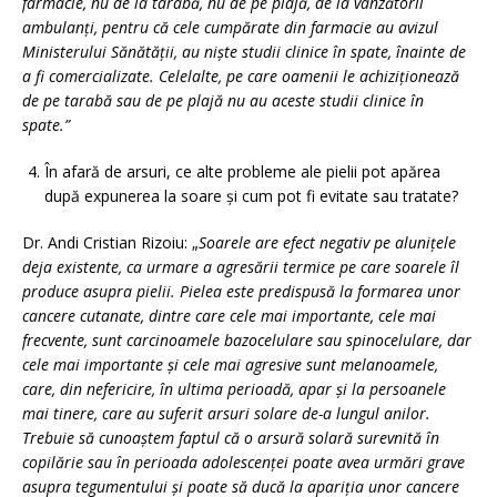
farmacie, nu de la tarabă, nu de pe plajă, de la vânzătorii
ambulanţi, pentru că cele cumpărate din farmacie au avizul
Ministerului Sănătăţii, au nişte studii clinice în spate, înainte de
a fi comercializate. Celelalte, pe care oamenii le achiziţionează
de pe tarabă sau de pe plajă nu au aceste studii clinice în
spate.”
În afară de arsuri, ce alte probleme ale pielii pot apărea
după expunerea la soare și cum pot fi evitate sau tratate?
Dr. Andi Cristian Rizoiu: „
Soarele are efect negativ pe aluniţele
deja existente, ca urmare a agresării termice pe care soarele îl
produce asupra pielii. Pielea este predispusă la formarea unor
cancere cutanate, dintre care cele mai importante, cele mai
frecvente, sunt carcinoamele bazocelulare sau spinocelulare, dar
cele mai importante şi cele mai agresive sunt melanoamele,
care, din nefericire, în ultima perioadă, apar și la persoanele
mai tinere, care au suferit arsuri solare de-a lungul anilor.
Trebuie să cunoaştem faptul că o arsură solară surevnită în
copilărie sau în perioada adolescenţei poate avea urmări grave
asupra tegumentului şi poate să ducă la apariţia unor cancere