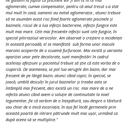
ne gândim la faptul că piscinele vor fi din ce în ce mai
aglomerate, cumva compensator, pentru că anul trecut s-a stat
mul mult în casă, oamenii au evitat aglomeraţia , atunci trebuie
să ne asumăm acest risc fiind foarte aglomerate piscinele şi
bazinele, riscul de a lua infecţii bacteriene, infecţii fungice este
mult mai mare. Cele mai frecvente infecţii sunt cele fungice, în
special pitiriazisul versicolor. Am observat o creştere a incidenţei
în această perioadă, el se manifestă sub forma unor macule
maronii acoperite de o scuamă furfuracee. Mai există şi varianta
apariţiei unor pete decolorate, sunt manifestări în cadrul
aceleiași afecţiuni şi pacientul trebuie să ştie că este vorba de o
ciupercă. De asemenea, se pot lua verugile din bazin, dar mai
frecvent de pe lângă bazin, atunci când copiii, în special, se
joacă, umblă desculţi în jurul bazinelor şi treaba asta se
întâmplă mai frecvent, deci există un risc mai mare de a ne
infecta atunci când avem o soluţie de continuitate la nivel
tegumentar, fie că vorbim de o înţepătură, sau despre o tăietură
sau chiar de o mică escoriaţie, în aşa fel încât germenele prin
această poartă de intrare pătrunde mult mai uşor, urmând ca
după aceea să se multiplice.”