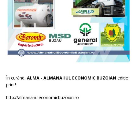
În curând,
ALMA
-
ALMANAHUL ECONOMIC BUZOIAN
ediție
print!
http://almanahuleconomicbuzoian.ro