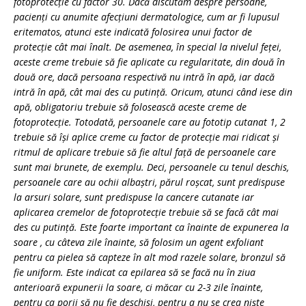
fotoprotecţie cu factor 30. Dacă discutăm despre persoane,
pacienţi cu anumite afecţiuni dermatologice, cum ar fi lupusul
eritematos, atunci este indicată folosirea unui factor de
protecţie cât mai înalt. De asemenea, în special la nivelul feţei,
aceste creme trebuie să fie aplicate cu regularitate, din două în
două ore, dacă persoana respectivă nu intră în apă, iar dacă
intră în apă, cât mai des cu putinţă. Oricum, atunci când iese din
apă, obligatoriu trebuie să folosească aceste creme de
fotoprotecţie. Totodată, persoanele care au fototip cutanat 1, 2
trebuie să îşi aplice creme cu factor de protecţie mai ridicat şi
ritmul de aplicare trebuie să fie altul față de persoanele care
sunt mai brunete, de exemplu. Deci, persoanele cu tenul deschis,
persoanele care au ochii albaştri, părul roşcat, sunt predispuse
la arsuri solare, sunt predispuse la cancere cutanate iar
aplicarea cremelor de fotoprotecţie trebuie să se facă cât mai
des cu putinţă. Este foarte important ca înainte de expunerea la
soare , cu câteva zile înainte, să folosim un agent exfoliant
pentru ca pielea să capteze în alt mod razele solare, bronzul să
fie uniform. Este indicat ca epilarea să se facă nu în ziua
anterioară expunerii la soare, ci măcar cu 2-3 zile înainte,
pentru ca porii să nu fie deschisi, pentru a nu se crea nişte