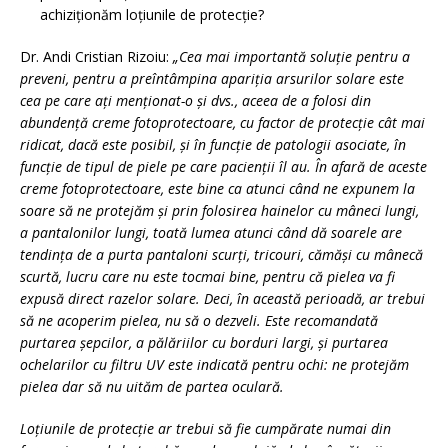
achiziţionăm loţiunile de protecţie?
Dr. Andi Cristian Rizoiu:
„Cea mai importantă soluție pentru a
preveni, pentru a preîntâmpina apariţia arsurilor solare este
cea pe care aţi menţionat-o şi dvs., aceea de a folosi din
abundenţă creme fotoprotectoare, cu factor de protecţie cât mai
ridicat, dacă este posibil, şi în funcţie de patologii asociate, în
funcţie de tipul de piele pe care pacienţii îl au. În afară de aceste
creme fotoprotectoare, este bine ca atunci când ne expunem la
soare să ne protejăm şi prin folosirea hainelor cu mâneci lungi,
a pantalonilor lungi, toată lumea atunci când dă soarele are
tendinţa de a purta pantaloni scurţi, tricouri, cămăşi cu mânecă
scurtă, lucru care nu este tocmai bine, pentru că pielea va fi
expusă direct razelor solare. Deci, în această perioadă, ar trebui
să ne acoperim pielea, nu să o dezveli. Este recomandată
purtarea şepcilor, a pălăriilor cu borduri largi, şi purtarea
ochelarilor cu filtru UV este indicată pentru ochi: ne protejăm
pielea dar să nu uităm de partea oculară.
Loţiunile de protecţie ar trebui să fie cumpărate numai din