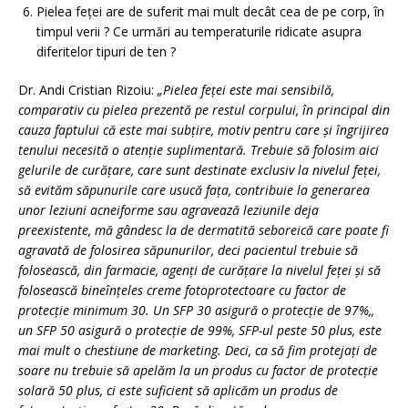
Pielea feței are de suferit mai mult decât cea de pe corp, în
timpul verii ? Ce urmări au temperaturile ridicate asupra
diferitelor tipuri de ten ?
Dr. Andi Cristian Rizoiu:
„Pielea feţei este mai sensibilă,
comparativ cu pielea prezentă pe restul corpului, în principal din
cauza faptului că este mai subţire, motiv pentru care şi îngrijirea
tenului necesită o atenţie suplimentară. Trebuie să folosim aici
gelurile de curăţare, care sunt destinate exclusiv la nivelul feţei,
să evităm săpunurile care usucă faţa, contribuie la generarea
unor leziuni acneiforme sau agravează leziunile deja
preexistente, mă gândesc la de dermatită seboreică care poate fi
agravată de folosirea săpunurilor, deci pacientul trebuie să
folosească, din farmacie, agenţi de curăţare la nivelul feţei şi să
folosească bineînţeles creme fotoprotectoare cu factor de
protecţie minimum 30. Un SFP 30 asigură o protecţie de 97%,,
un SFP 50 asigură o protecţie de 99%, SFP-ul peste 50 plus, este
mai mult o chestiune de marketing. Deci, ca să fim protejaţi de
soare nu trebuie să apelăm la un produs cu factor de protecţie
solară 50 plus, ci este suficient să aplicăm un produs de